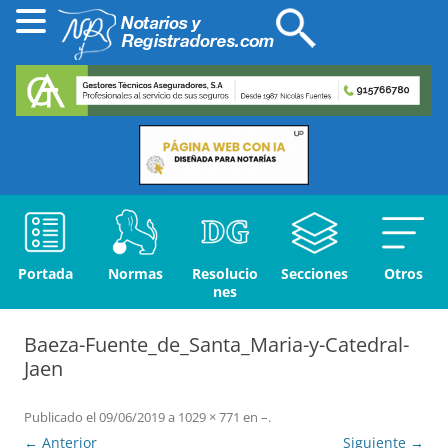
Portada
Normas
Resolucio
Secciones
Otros
nes
Baeza-Fuente_de_Santa_Maria-y-Catedral-
Jaen
Publicado el
09/06/2019
a
1029 × 771
en
–
.
← Anterior
Siguiente →