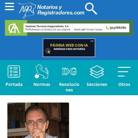
Portada
Normas
Resolucio
Secciones
Otros
nes