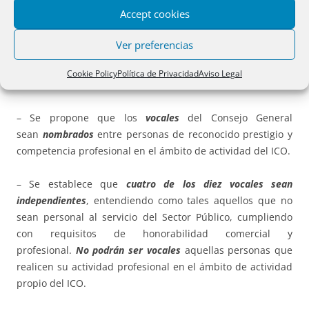
Ahora se procede a una
revisión parcial
de los mismos
Accept cookies
para adaptarlos al
añadido reciente de un párrafo
a la D.
Ad6 6ª
RDLey 12/1995, de 28 de diciembre
, antes referida,
Ver preferencias
y que regula el Consejo Rector.
Cookie Policy
Política de Privacidad
Aviso Legal
En concreto:
– Se propone que los
vocales
del Consejo General
sean
nombrados
entre personas de reconocido prestigio y
competencia profesional en el ámbito de actividad del ICO.
– Se establece que
cuatro de los diez vocales sean
independientes
, entendiendo como tales aquellos que no
sean personal al servicio del Sector Público, cumpliendo
con requisitos de honorabilidad comercial y
profesional.
No podrán ser vocales
aquellas personas que
realicen su actividad profesional en el ámbito de actividad
propio del ICO.