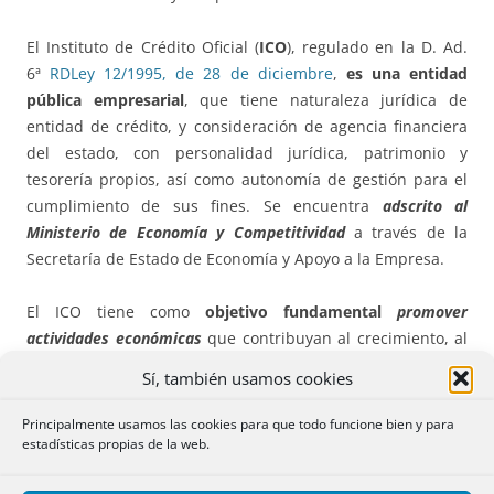
El Instituto de Crédito Oficial (
ICO
), regulado en la D. Ad.
6ª
RDLey 12/1995, de 28 de diciembre
,
es una entidad
pública empresarial
, que tiene naturaleza jurídica de
entidad de crédito, y consideración de agencia financiera
del estado, con personalidad jurídica, patrimonio y
tesorería propios, así como autonomía de gestión para el
cumplimiento de sus fines. Se encuentra
adscrito al
Ministerio de Economía y Competitividad
a través de la
Secretaría de Estado de Economía y Apoyo a la Empresa.
El ICO tiene como
objetivo fundamental
promover
actividades económicas
que contribuyan al crecimiento, al
desarrollo del país y a la mejora de la distribución de la
Sí, también usamos cookies
riqueza nacional.
Principalmente usamos las cookies para que todo funcione bien y para
Los
Estatutos
del Instituto de Crédito Oficial fueron
estadísticas propias de la web.
aprobados por el
Real Decreto 706/1999, de 30 de abril
.