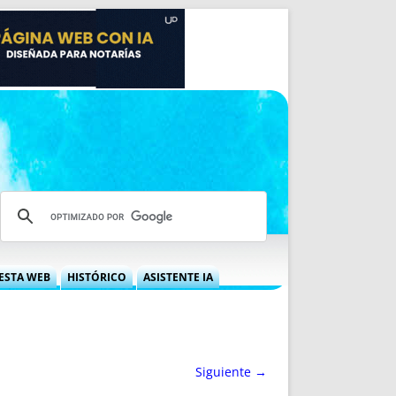
ESTA WEB
HISTÓRICO
ASISTENTE IA
A DGRN
QUÉ OFRECEMOS
 NIF
IDEARIO WEB
 LABORAL
QUIÉNES SOMOS
Siguiente →
ÁBILES
HISTORIA