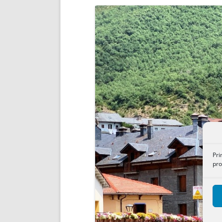
ENRIQUECIDAS
TITULARES 
NO DESESPERES
CAT
A MANO
SUCESIONES 
FUTURAS NORMAS
GEORREFE
ALQUILE
TRI
LH Y C
¿SABIA
FRANCI
BÚSQUED
Pri
pro