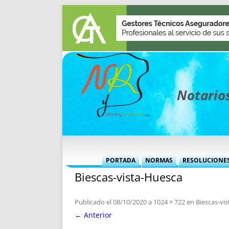
Notarios
PORTADA
NORMAS
RESOLUCIONE
Biescas-vista-Huesca
MÁS USADAS (CUADRO)
INFORMES 
INFORMES MENSUALES
VOCES P
Publicado el
08/10/2020
a
1024 × 722
en
Biescas-vi
MÁS DESTACADAS
VOCES M
← Anterior
TITULARES DESDE 2002
TITULARES