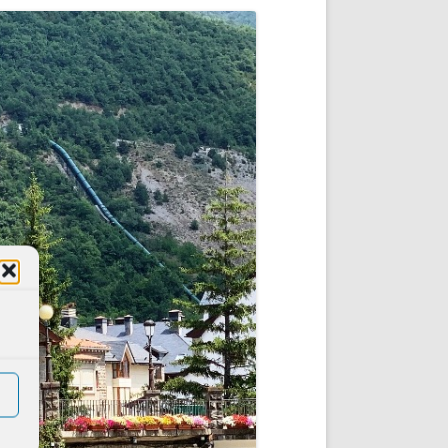
DE INICIO
PREMIO NYR
VORITOS
CONVENCIONES ANUALES
A IRPF
NUEVA ETAPA
AS
POLÍTICA DE PRIVACIDAD
IJUELAS
AVISO LEGAL
POTECA
REPORTAR INCIDENCIA
PERES
LOGOTIPO
CES
ENTREVISTAS
SONRISA
ENVÍA CORREO
CANALES DE VÍDEO