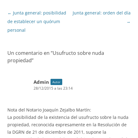
Navegación
←
Junta general: posibilidad
Junta general: orden del día
de
de establecer un quórum
→
entradas
personal
Un comentario en “
Usufructo sobre nuda
propiedad
”
Admin
Autor
28/12/2015 a las 23:14
Nota del Notario Joaquín Zejalbo Martín:
La posibilidad de la existencia del usufructo sobre la nuda
propiedad, reconocida expresamente en la Resolución de
la DGRN de 21 de diciembre de 2011, supone la