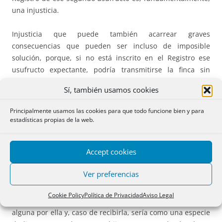
una injusticia.
Injusticia que puede también acarrear graves
consecuencias que pueden ser incluso de imposible
solución, porque, si no está inscrito en el Registro ese
usufructo expectante, podría transmitirse la finca sin
intervención ni consentimiento de ese expectante
Sí, también usamos cookies
usufructuario, y, si el comprador de buena fe inscribe su
compra será un perfecto tercero hipotecario inatacable en
Principalmente usamos las cookies para que todo funcione bien y para
su propiedad. En ese caso ¿a quién debe reclamar el
estadísticas propias de la web.
segundo usufructuario? Probablemente al Registrador que
no inscribió su derecho.
Accept cookies
No inscribir el segundo usufructo en su momento es, pues,
Ver preferencias
fuente de inseguridad jurídica y condena a la indefensión
al segundo usufructuario, que puede no intervenir para
Cookie Policy
Política de Privacidad
Aviso Legal
nada en la negociación de la venta ni recibir compensación
alguna por ella y, caso de recibirla, sería como una especie