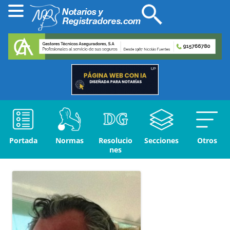
Portada
Normas
Resolucio
Secciones
Otros
nes