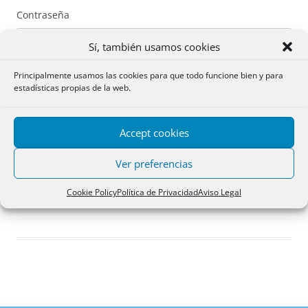
Contraseña
Sí, también usamos cookies
Principalmente usamos las cookies para que todo funcione bien y para
estadísticas propias de la web.
Recuérdame
Accept cookies
Acceder
Ver preferencias
Registro
Cookie Policy
Política de Privacidad
Aviso Legal
¿Has olvidado tu contraseña?