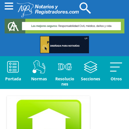
Portada
Normas
Resolucio
Secciones
Otros
nes