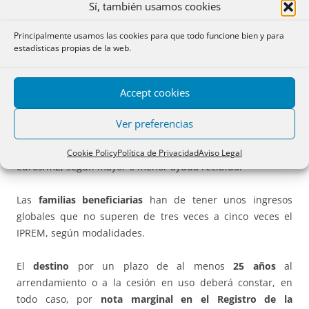
económicamente su
promoción pública o privada
(esto
Sí, también usamos cookies
último, novedad), exigiendo
un compromiso de
permanencia mínima en esos regímenes de 25 años
, al
Principalmente usamos las cookies para que todo funcione bien y para
estadísticas propias de la web.
tiempo que
fija rentas y precios máximos
modulados en
función de los niveles de ingreso tope que se establecen
para el inquilino o cesionario potencial.
Accept cookies
La ayuda por vivienda puede llegar a los 36.750 euros.
Ver preferencias
Se fija un
precio máximo por el alquiler
de 5,5 y 7
Cookie Policy
Política de Privacidad
Aviso Legal
euros/m2, según mayor o menor ayuda recibida.
Las
familias beneficiarias
han de tener unos ingresos
globales que no superen de tres veces a cinco veces el
IPREM, según modalidades.
El
destino
por un plazo de al menos
25 años
al
arrendamiento o a la cesión en uso deberá constar, en
todo caso, por
nota marginal en el Registro de la