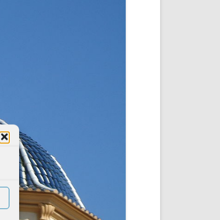
DE INICIO
PREMIO NYR
VORITOS
CONVENCIONES ANUALES
A IRPF
NUEVA ETAPA
AS
POLÍTICA DE PRIVACIDAD
IJUELAS
AVISO LEGAL
POTECA
REPORTAR INCIDENCIA
PERES
LOGOTIPO
CES
ENTREVISTAS
SONRISA
ENVÍA CORREO
CANALES DE VÍDEO