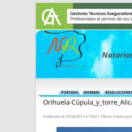
Notarios
PORTADA
NORMAS
RESOLUCIONE
Orihuela-Cúpula_y_torre_Alic
MÁS USADAS (CUADRO)
INFORMES 
INFORMES MENSUALES
VOCES P
Publicado el
23/04/2017
a
1024 × 768
en
Paseos jur
MÁS DESTACADAS
VOCES M
TITULARES DESDE 2002
TITULARES