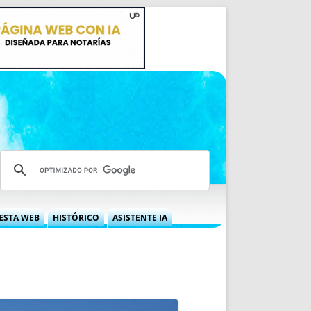
ESTA WEB
HISTÓRICO
ASISTENTE IA
A DGRN
QUÉ OFRECEMOS
 NIF
IDEARIO WEB
 LABORAL
QUIÉNES SOMOS
ÁBILES
HISTORIA