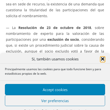
sea en sede de recurso, la existencia de una demanda que
cuestiona la titularidad de las participaciones del que
solicita el nombramiento.
— La
Resolución de 23 de octubre de 2018
, sobre
nombramiento de experto para la valoración de las
participaciones por una
exclusión de socio
, considerando
que, si existe un procedimiento judicial sobre la causa de
exclusión, aunque el socio excluido votó a favor de la
misma, no procede el nombramiento, sino la suspensión
Sí, también usamos cookies
del expediente hasta la resolución judicial. Es decir,
aunque el socio esté de acuerdo con la exclusión y la
Principalmente usamos las cookies para que todo funcione bien y para
estadísticas propias de la web.
sociedad recurra la suspensión que el registrador hace del
expediente,
se suspende
el mismo por la mera existencia
del procedimiento judicial en el que sólo se discute cuál
Accept cookies
sea la causa de la exclusión. Curioso expediente.
Ver preferencias
— La
Resolución de 3 de octubre de 2018
, sobre