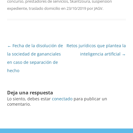
concurso
,
prestadores de servicios
,
Skantzoura
,
suspension
expediente
,
traslado domicilio
en
23/10/2019
por
JAGV
.
Navegación
←
Fecha de la disolución de
Retos jurídicos que plantea la
de
la sociedad de gananciales
inteligencia artificial
→
entradas
en caso de separación de
hecho
Deja una respuesta
Lo siento, debes estar
conectado
para publicar un
comentario.