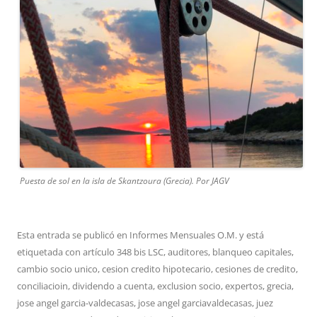
Puesta de sol en la isla de Skantzoura (Grecia). Por JAGV
Esta entrada se publicó en
Informes Mensuales O.M.
y está
etiquetada con
artículo 348 bis LSC
,
auditores
,
blanqueo capitales
,
cambio socio unico
,
cesion credito hipotecario
,
cesiones de credito
,
conciliacioin
,
dividendo a cuenta
,
exclusion socio
,
expertos
,
grecia
,
jose angel garcia-valdecasas
,
jose angel garciavaldecasas
,
juez