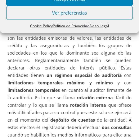
interés público.
Ver preferencias
Las entidades de interés público son aquellas a que se
Cookie Policy
Política de Privacidad
Aviso Legal
refiere el
art. 3.5 de la nueva ley de auditoría.
En esencia
son las entidades emisoras de valores, las entidades de
crédito y las aseguradoras y también los grupos de
sociedades en los que la dominante sea alguna de las
anteriores. Reglamentariamente también se pueden
declarar otras entidades de interés público. Estas
entidades tienen
un régimen especial de auditoría
con
limitaciones temporales máximo y mínimo
y con
limitaciones temporales
en cuanto al auditor firmante de
la auditoría. Es lo que se llama
rotación externa
, fácil de
controlar y lo que se llama
rotación interna
que ofrece
más dificultades para su control pues este solo se ejercerá
en el momento del
depósito de cuentas
de la entidad. A
estos efectos el registrador deberá efectuar
dos consultas
cuando se habiliten los medios informáticos para ello: una