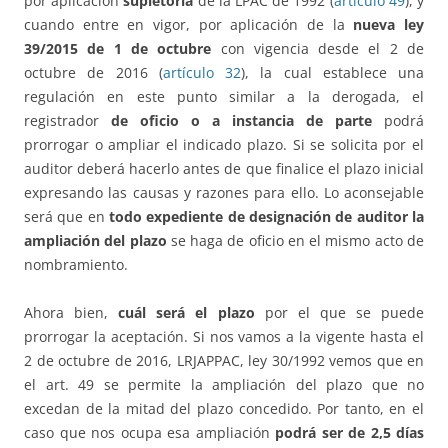
por aplicación
supletoria
de la LPAC de 1992 (
artículo 49
), y
cuando entre en vigor, por aplicación de la
nueva ley
39/2015 de 1 de octubre
con vigencia desde el 2 de
octubre de 2016 (
artículo 32
), la cual establece una
regulación en este punto similar a la derogada, el
registrador
de oficio o a instancia de parte
podrá
prorrogar o ampliar el indicado plazo. Si se solicita por el
auditor deberá hacerlo antes de que finalice el plazo inicial
expresando las causas y razones para ello. Lo aconsejable
será que en
todo expediente de designación de auditor la
ampliación del plazo
se haga de oficio en el mismo acto de
nombramiento.
Ahora bien,
cuál será el plazo
por el que se puede
prorrogar la aceptación. Si nos vamos a la vigente hasta el
2 de octubre de 2016, LRJAPPAC, ley 30/1992 vemos que en
el art. 49 se permite la ampliación del plazo que no
excedan de la mitad del plazo concedido. Por tanto, en el
caso que nos ocupa esa ampliación
podrá ser de 2,5 días