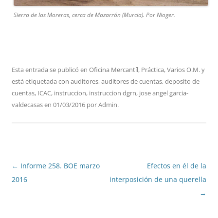
Sierra de las Moreras, cerca de Mazarrón (Murcia). Por Nioger.
Esta entrada se publicó en
Oficina Mercantíl
,
Práctica
,
Varios O.M.
y
está etiquetada con
auditores
,
auditores de cuentas
,
deposito de
cuentas
,
ICAC
,
instruccion
,
instruccion dgrn
,
jose angel garcia-
valdecasas
en
01/03/2016
por
Admin
.
Navegación
←
Informe 258. BOE marzo
Efectos en él de la
de
2016
interposición de una querella
entradas
→