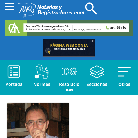
Portada
Normas
Resolucio
Secciones
Otros
nes