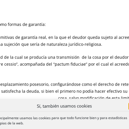
o formas de garantía:
itivas de garantía real, en la que el deudor queda sujeto al acreed
sujeción que sería de naturaleza jurídico-religiosa.
tud de la cual se producía una transmisión de la cosa por el deudor
iure cessio”, acompañada del “pactum fiduciae” por el cual el acre
splazamiento posesorio, configurándose como el derecho de retene
 satisfecha la deuda, si bien el primero no podía hacer efectivo su
ión de esta limitación mediante el p
Sí, también usamos cookies
igura como una modalidad convencional de la prenda, constituida or
ncipalmente usamos las cookies para que todo funcione bien y para estadísticas
pias de la web.
queda diferido al momento en que la obligación pueda considerars