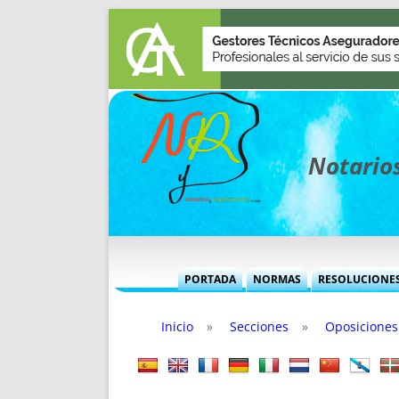
Notarios
PORTADA
NORMAS
RESOLUCIONE
MÁS USADAS (CUADRO)
INFORMES 
Inicio
»
Secciones
»
Oposiciones
INFORMES MENSUALES
VOCES P
MÁS DESTACADAS
VOCES M
TITULARES DESDE 2002
TITULARES