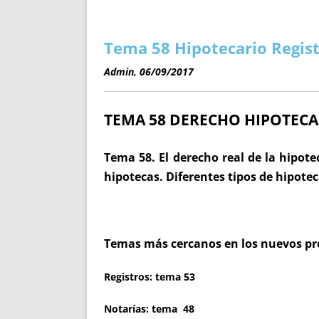
ENRIQUECIDAS
TITULARES 
NO DESESPERES
CAT
A MANO
SUCESIONES 
Tema 58 Hipotecario Regist
FUTURAS NORMAS
GEORREFE
Admin, 06/09/2017
ALQUILE
TRI
TEMA 58
DERECHO HIPOTECARI
LH Y C
¿SABIA
FRANCI
Tema 58. El derecho real de la hipotec
BÚSQUED
hipotecas. Diferentes tipos de hipote
Temas más cercanos en los nuevos p
Registros:
tema 53
Notarías: tema 48