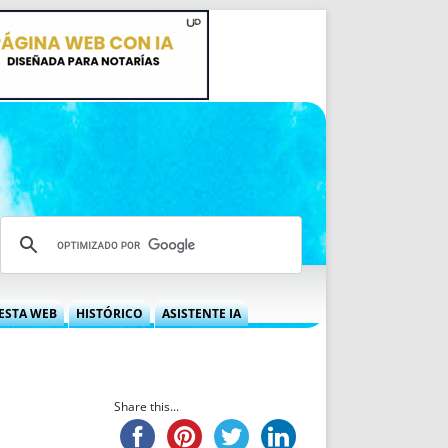
ESTA WEB
HISTÓRICO
ASISTENTE IA
A DGRN
QUÉ OFRECEMOS
 NIF
IDEARIO WEB
 LABORAL
QUIÉNES SOMOS
Share this...
ÁBILES
HISTORIA