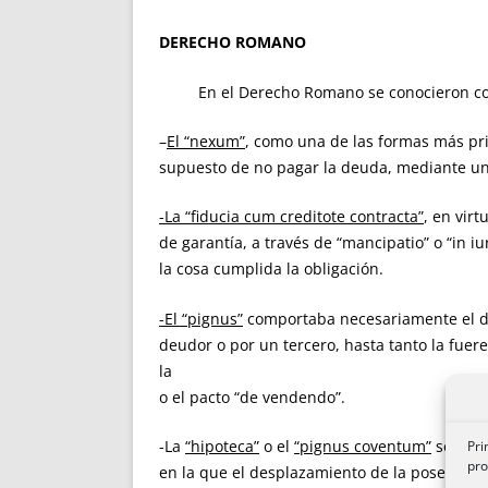
DERECHO ROMANO
En el Derecho Romano se conocieron com
–
El “nexum”
, como una de las formas más prim
supuesto de no pagar la deuda, mediante una 
-La “fiducia cum creditote contracta”
, en vir
de garantía, a través de “mancipatio” o “in 
la cosa cumplida la obligación.
-El “pignus”
comportaba necesariamente el de
deudor o por un tercero, hasta tanto la fuere
la cosa, salvo modificac
o el pacto “de vendendo”.
-La
“hipoteca”
o el
“pignus coventum”
se conf
Pri
pro
en la que el desplazamiento de la posesión 