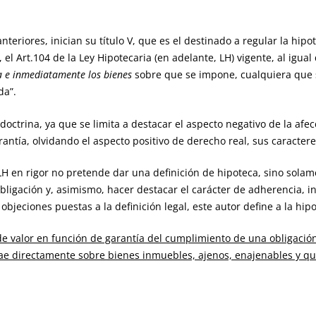
riores, inician su título V, que es el destinado a regular la hip
 el Art.104 de la Ley Hipotecaria (en adelante, LH) vigente, al igual
a e inmediatamente los bienes
sobre que se impone, cualquiera que 
da”.
ctrina, ya que se limita a destacar el aspecto negativo de la afec
arantía, olvidando el aspecto positivo de derecho real, sus cara
rigor no pretende dar una definición de hipoteca, sino solamen
bligación y, asimismo, hacer destacar el carácter de adherencia, 
 objeciones puestas a la definición legal, este autor define a la hi
de valor en función de garantía del cumplimiento de una obligación
recae directamente sobre bienes inmuebles, ajenos, enajenables y 