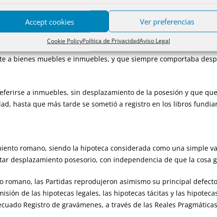
Accept cookies
Ver preferencias
nocieron dos figuras fundamentales en esta materia:
Cookie Policy
Política de Privacidad
Aviso Legal
nte a bienes muebles e inmuebles, y que siempre comportaba desp
eferirse a inmuebles, sin desplazamiento de la posesión y que que
ad, hasta que más tarde se sometió a registro en los libros fundiar
iento romano, siendo la hipoteca considerada como una simple var
rtar desplazamiento posesorio, con independencia de que la cosa 
omano, las Partidas reprodujeron asimismo su principal defecto,
isión de las hipotecas legales, las hipotecas tácitas y las hipotec
ecuado Registro de gravámenes, a través de las Reales Pragmáticas