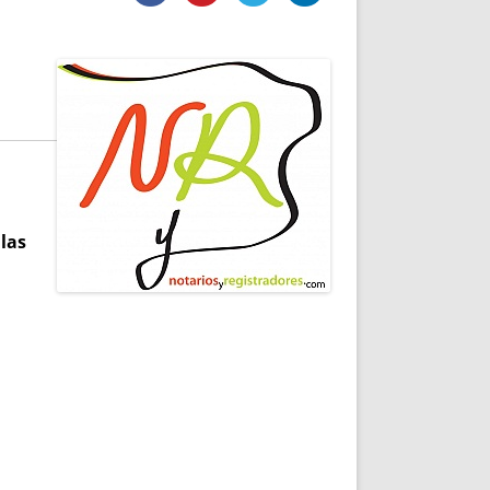
DE INICIO
PREMIO NYR
VORITOS
CONVENCIONES ANUALES
A IRPF
NUEVA ETAPA
AS
POLÍTICA DE PRIVACIDAD
IJUELAS
AVISO LEGAL
POTECA
REPORTAR INCIDENCIA
PERES
LOGOTIPO
CES
ENTREVISTAS
SONRISA
 las
ENVÍA CORREO
CANALES DE VÍDEO