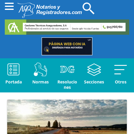
Portada
Normas
Resolucio
Secciones
Otros
nes