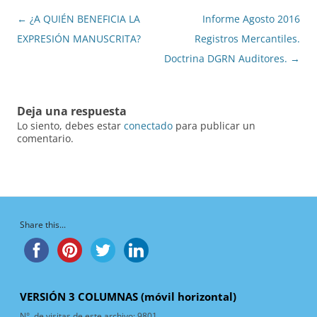
Navegación
←
¿A QUIÉN BENEFICIA LA
Informe Agosto 2016
de
EXPRESIÓN MANUSCRITA?
Registros Mercantiles.
entradas
Doctrina DGRN Auditores.
→
Deja una respuesta
Lo siento, debes estar
conectado
para publicar un
comentario.
Share this...
VERSIÓN 3 COLUMNAS (móvil horizontal)
N°. de visitas de este archivo:
9801