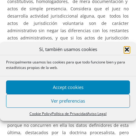
constitutivos, homologadores, de mera documentación y
actos de simple presencia. Considera que el juez no
desarrolla actividad jurisdiccional alguna, que todos los
actos de jurisdicción voluntaria son de carácter
administrativo sin negar las diferencias con los restantes
actos administrativos, y que si los actos de jurisdicción
voluntaria están confiados a los tribunales ordinarios es
Sí, también usamos cookies
debido principalmente a las características de estos
órganos: imparcialidad y objeto tradicional, lo que no
Principalmente usamos las cookies para que todo funcione bien y para
excluye que parte de dichos actos sean confiados a otros
estadísticas propias de la web.
órganos establecidos especialmente al respecto como
notarios y registradores.
Accept cookies
3ª.-
La jurisdicción voluntaria es un
tertium genus entre
Ver preferencias
Jurisdicción y Administración
, teoría sustentada, entre otros,
por Fazzalari, Mezquita Del Cacho y Font Boix para quien la
Cookie Policy
Política de Privacidad
Aviso Legal
jurisdicción voluntaria no es verdadera Jurisdicción,
porque no con­curren en ella los datos definidores de esta
última, destacados por la doc­trina procesalista, pero