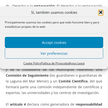
d) Derecho a la
restauración
: El derecho a la restauración
requiere, una vez producido el daño, acciones de
Sí, también usamos cookies
reparación en la laguna y su cuenca vertiente, que
Principalmente usamos las cookies para que todo funcione bien y para
restablezcan la dinámica natural y la resiliencia, así como
estadísticas propias de la web.
los servicios ecosistémicos asociados.
El
artículo 3
regula la
Tutoría del Mar Menor
, órgano de
Accept cookies
representación y gobernanza de la laguna del Mar Menor y
de su cuenca, formada por
tres figuras
: Un
Comité de
Ver preferencias
Representantes
, compuesto por representantes de las
Cookie Policy
Política de Privacidad
Aviso Legal
Administraciones Públicas que intervienen en este ámbito
y de la ciudadanía de los municipios ribereños; una
Comisión de Seguimiento
(los guardianes o guardianas de
la Laguna del Mar Menor); y un
Comité Científico
, del que
formará parte una comisión independiente de científicos y
expertos, las universidades y los centros de investigación.
El
artículo 4
declara como generadora de
responsabilidad