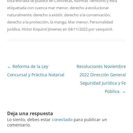
Esta entrada se publicó en
Concretas
,
Normas Territorio
y está
etiquetada con
cuenca mar menor
,
derecho a evolucionar
naturalmente
,
derecho a existir
,
derecho a la conservación
,
derecho a la protección
,
la manga
,
Mar menor
,
Personalidad
jurídica
,
Victor Esquirol Jimenez
en
04/11/2022
por
vesquirol
.
Navegación
←
Reforma de la Ley
Resoluciones Noviembre
de
Concursal y Práctica Notarial
2022 Dirección General
entradas
Seguridad Jurídica y Fe
Pública.
→
Deja una respuesta
Lo siento, debes estar
conectado
para publicar un
comentario.