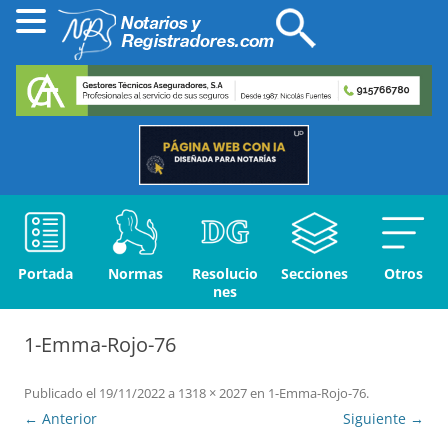
Portada
Normas
Resolucio
Secciones
Otros
nes
1-Emma-Rojo-76
Publicado el
19/11/2022
a
1318 × 2027
en
1-Emma-Rojo-76
.
← Anterior
Siguiente →