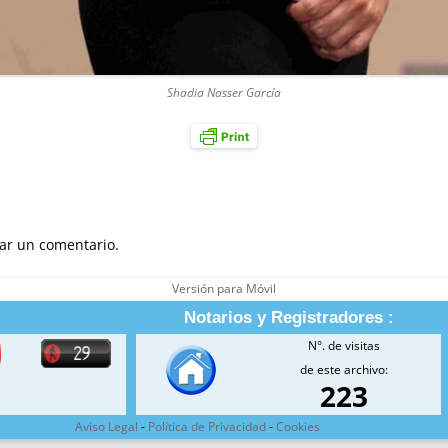
Shadia Nasser García
ar un comentario.
Versión para Móvil
Notarios y Registradores :
N°. de visitas
de este archivo:
223
Aviso Legal
-
Política de Privacidad
-
Cookies