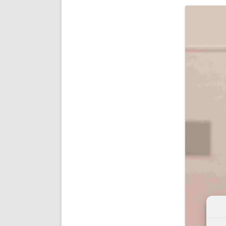
ENRIQUECIDAS
TITULARES 
NO DESESPERES
CAT
A MANO
SUCESIONES 
FUTURAS NORMAS
GEORREFE
ALQUILE
TRI
LH Y C
¿SABIA
FRANCI
BÚSQUED