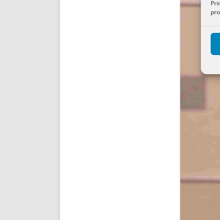
Pri
pro