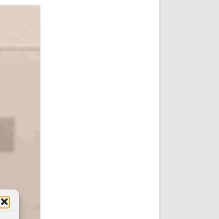
DE INICIO
PREMIO NYR
VORITOS
CONVENCIONES ANUALES
A IRPF
NUEVA ETAPA
AS
POLÍTICA DE PRIVACIDAD
IJUELAS
AVISO LEGAL
POTECA
REPORTAR INCIDENCIA
PERES
LOGOTIPO
CES
ENTREVISTAS
SONRISA
ENVÍA CORREO
CANALES DE VÍDEO