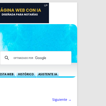
ESTA WEB
HISTÓRICO
ASISTENTE IA
A DGRN
QUÉ OFRECEMOS
 NIF
IDEARIO WEB
 LABORAL
QUIÉNES SOMOS
Siguiente →
ÁBILES
HISTORIA