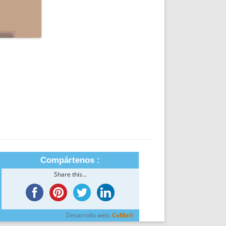
Compártenos :
Share this...
Desarrollo web:
CoMa®