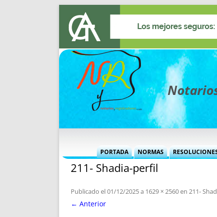
Notarios
PORTADA
NORMAS
RESOLUCIONE
211- Shadia-perfil
MÁS USADAS (CUADRO)
INFORMES 
INFORMES MENSUALES
VOCES P
Publicado el
01/12/2025
a
1629 × 2560
en
211- Shadi
MÁS DESTACADAS
VOCES M
← Anterior
TITULARES DESDE 2002
TITULARES