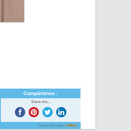
Compártenos :
Share this...
Desarrollo web:
CoMa®