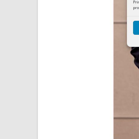
Pri
pro