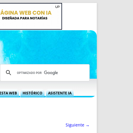
ESTA WEB
HISTÓRICO
ASISTENTE IA
A DGRN
QUÉ OFRECEMOS
 NIF
IDEARIO WEB
 LABORAL
QUIÉNES SOMOS
Siguiente →
ÁBILES
HISTORIA