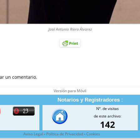
José Antonio Riera Álvarez
ar un comentario.
Versión para Móvil
Notarios y Registradores :
N°. de visitas
de este archivo:
142
Aviso Legal
-
Política de Privacidad
-
Cookies