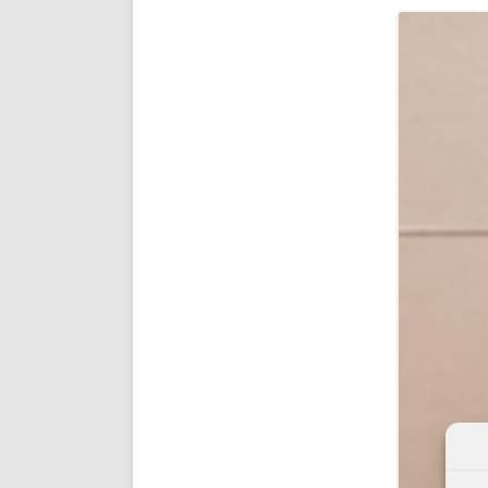
ENRIQUECIDAS
TITULARES 
NO DESESPERES
CAT
A MANO
SUCESIONES 
FUTURAS NORMAS
GEORREFE
ALQUILE
TRI
LH Y C
¿SABIA
FRANCI
BÚSQUED