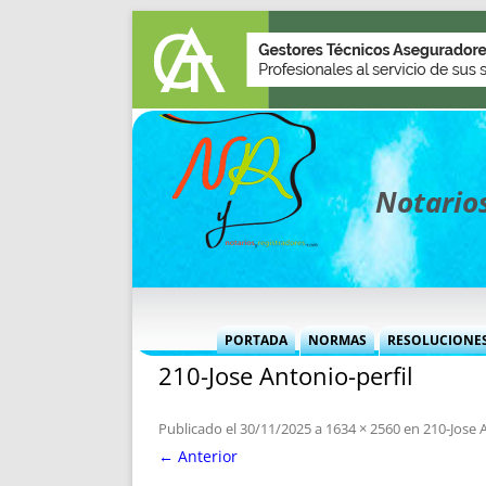
Notarios
PORTADA
NORMAS
RESOLUCIONE
210-Jose Antonio-perfil
MÁS USADAS (CUADRO)
INFORMES 
INFORMES MENSUALES
VOCES P
Publicado el
30/11/2025
a
1634 × 2560
en
210-Jose 
MÁS DESTACADAS
VOCES M
← Anterior
TITULARES DESDE 2002
TITULARES