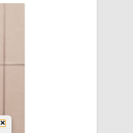
DE INICIO
PREMIO NYR
VORITOS
CONVENCIONES ANUALES
A IRPF
NUEVA ETAPA
AS
POLÍTICA DE PRIVACIDAD
IJUELAS
AVISO LEGAL
POTECA
REPORTAR INCIDENCIA
PERES
LOGOTIPO
CES
ENTREVISTAS
SONRISA
ENVÍA CORREO
CANALES DE VÍDEO