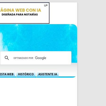
ESTA WEB
HISTÓRICO
ASISTENTE IA
A DGRN
QUÉ OFRECEMOS
 NIF
IDEARIO WEB
 LABORAL
QUIÉNES SOMOS
ÁBILES
HISTORIA