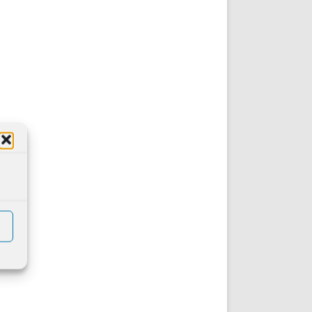
DE INICIO
PREMIO NYR
VORITOS
CONVENCIONES ANUALES
A IRPF
NUEVA ETAPA
AS
POLÍTICA DE PRIVACIDAD
IJUELAS
AVISO LEGAL
POTECA
REPORTAR INCIDENCIA
PERES
LOGOTIPO
CES
ENTREVISTAS
SONRISA
ENVÍA CORREO
CANALES DE VÍDEO