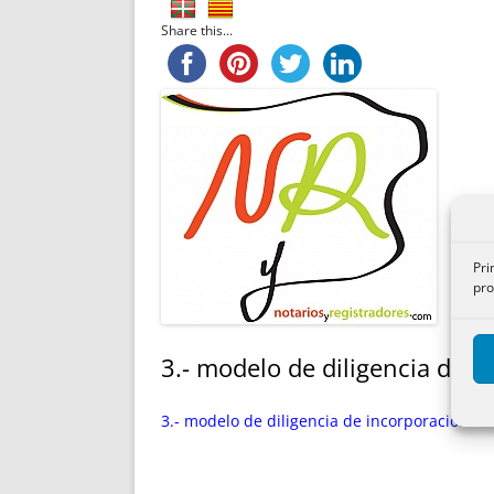
ENRIQUECIDAS
TITULARES 
Share this...
NO DESESPERES
CAT
A MANO
SUCESIONES 
FUTURAS NORMAS
GEORREFE
ALQUILE
TRI
LH Y C
¿SABIA
FRANCI
Pri
BÚSQUED
pro
3.- modelo de diligencia de i
3.- modelo de diligencia de incorporación de