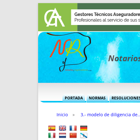
Notarios
PORTADA
NORMAS
RESOLUCIONE
MÁS USADAS (CUADRO)
INFORMES 
Inicio
»
3.- modelo de diligencia de..
INFORMES MENSUALES
VOCES P
MÁS DESTACADAS
VOCES M
TITULARES DESDE 2002
TITULARES