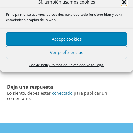
Sí, también usamos cookies
6.- modelo de diligencia de remisión de recurso
Principalmente usamos las cookies para que todo funcione bien y para
Esta entrada fue publicada el
01/11/2018
por
AFS
.
estadísticas propias de la web.
Accept cookies
Ver preferencias
Navegación
←
6.- modelo de diligencia de
de
remisión de recurso
Cookie Policy
Política de Privacidad
Aviso Legal
entradas
Deja una respuesta
Lo siento, debes estar
conectado
para publicar un
comentario.