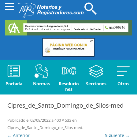
Portada
Normas
Resolucio
Secciones
Otros
nes
Cipres_de_Santo_Domingo_de_Silos-med
Publicado el
02/08/2022
a
400 × 533
en
Cipres_de_Santo_Domingo_de_Silos-med
.
← Anterior
Siguiente →