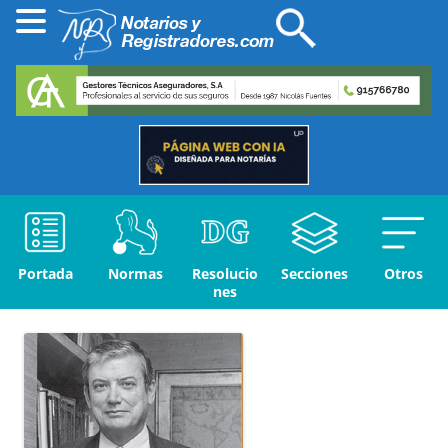
Portada
Normas
Resolucio
Secciones
Otros
nes