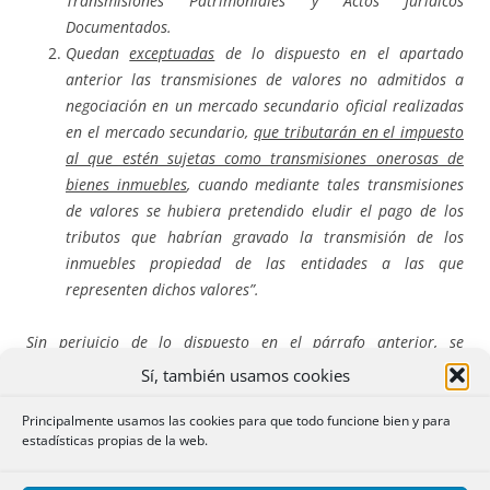
Transmisiones Patrimoniales y Actos Jurídicos
Documentados.
Quedan
exceptuadas
de lo dispuesto en el apartado
anterior las transmisiones de valores no admitidos a
negociación en un mercado secundario oficial realizadas
en el mercado secundario,
que tributarán en el impuesto
al que estén sujetas como transmisiones onerosas de
bienes inmuebles
, cuando mediante tales transmisiones
de valores se hubiera pretendido eludir el pago de los
tributos que habrían gravado la transmisión de los
inmuebles propiedad de las entidades a las que
representen dichos valores”.
Sin perjuicio de lo dispuesto en el párrafo anterior, se
entenderá, salvo prueba en contrario,
que se actúa con ánimo
Sí, también usamos cookies
de elusión del pago del impuesto correspondiente a la
transmisión de bienes inmuebles
en los siguientes supuestos:
Principalmente usamos las cookies para que todo funcione bien y para
estadísticas propias de la web.
a) Cuando se obtenga el control de una entidad cuyo activo