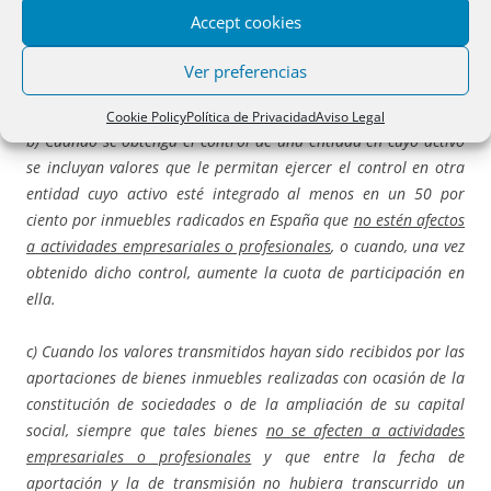
esté formado en al menos el 50 por ciento por inmuebles
Accept cookies
radicados en España que
no estén afectos a actividades
empresariales o profesionales
, o cuando, una vez obtenido
Ver preferencias
dicho control, aumente la cuota de participación en ella.
Cookie Policy
Política de Privacidad
Aviso Legal
b) Cuando se obtenga el control de una entidad en cuyo activo
se incluyan valores que le permitan ejercer el control en otra
entidad cuyo activo esté integrado al menos en un 50 por
ciento por inmuebles radicados en España que
no estén afectos
a actividades empresariales o profesionales
, o cuando, una vez
obtenido dicho control, aumente la cuota de participación en
ella.
c) Cuando los valores transmitidos hayan sido recibidos por las
aportaciones de bienes inmuebles realizadas con ocasión de la
constitución de sociedades o de la ampliación de su capital
social, siempre que tales bienes
no se afecten a actividades
empresariales o profesionales
y que entre la fecha de
aportación y la de transmisión no hubiera transcurrido un