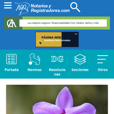
Portada
Normas
Resolucio
Secciones
Otros
nes