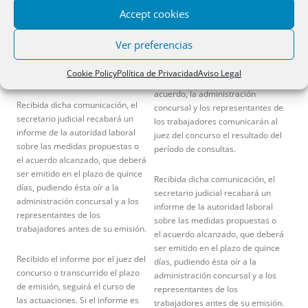
el momento en que se consiga un
afectados por el concurso, se
Accept cookies
acuerdo, la administración
pacten de forma expresa otras
concursal y los representantes de
superiores.
Ver preferencias
los trabajadores comunicarán al
juez del concurso el resultado del
Al finalizar el plazo señalado o en
Cookie Policy
Política de Privacidad
Aviso Legal
período de consultas.
el momento en que se consiga un
acuerdo, la administración
Recibida dicha comunicación, el
concursal y los representantes de
secretario judicial recabará un
los trabajadores comunicarán al
informe de la autoridad laboral
juez del concurso el resultado del
sobre las medidas propuestas o
período de consultas.
el acuerdo alcanzado, que deberá
ser emitido en el plazo de quince
Recibida dicha comunicación, el
días, pudiendo ésta oír a la
secretario judicial recabará un
administración concursal y a los
informe de la autoridad laboral
representantes de los
sobre las medidas propuestas o
trabajadores antes de su emisión.
el acuerdo alcanzado, que deberá
ser emitido en el plazo de quince
Recibido el informe por el juez del
días, pudiendo ésta oír a la
concurso o transcurrido el plazo
administración concursal y a los
de emisión, seguirá el curso de
representantes de los
las actuaciones. Si el informe es
trabajadores antes de su emisión.