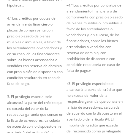
hipoteca…
«4.º Los créditos por contratos de
arrendamiento financiero o de
compraventa con precio aplazado
4.º Los créditos por cuotas de
de bienes muebles o inmuebles, a
arrendamiento financiero o
favor de los arrendadores o
plazos de compraventa con
vendedores y, en su caso, de los
precio aplazado de bienes
financiadores, sobre los bienes
muebles o inmuebles, a favor de
arrendados o vendidos con
los arrendadores o vendedores y,
reserva de dominio, con
en su caso, de los financiadores,
prohibición de disponer o con
sobre los bienes arrendados o
condición resolutoria en caso de
vendidos con reserva de dominio,
falta de pago.»
con prohibición de disponer o con
condición resolutoria en caso de
falta de pago.
«3. El privilegio especial solo
alcanzará la parte del crédito que
no exceda del valor de la
3. El privilegio especial solo
respectiva garantía que conste en
alcanzará la parte del crédito que
la lista de acreedores, calculada
no exceda del valor de la
de acuerdo con lo dispuesto en el
respectiva garantía que conste en
apartado 5 del artículo 94. El
la lista de acreedores, calculada
importe del crédito que exceda
de acuerdo con lo dispuesto en el
del reconocido como privilegiado
apartado 5 del artículo 94. El