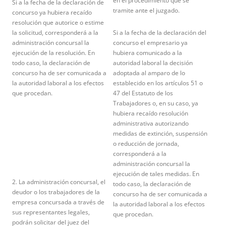
en el procedimiento que se
Si a la fecha de la declaración de
tramite ante el juzgado.
concurso ya hubiera recaído
resolución que autorice o estime
la solicitud, corresponderá a la
Si a la fecha de la declaración del
administración concursal la
concurso el empresario ya
ejecución de la resolución. En
hubiera comunicado a la
todo caso, la declaración de
autoridad laboral la decisión
concurso ha de ser comunicada a
adoptada al amparo de lo
la autoridad laboral a los efectos
establecido en los artículos 51 o
que procedan.
47 del Estatuto de los
Trabajadores o, en su caso, ya
hubiera recaído resolución
administrativa autorizando
medidas de extinción, suspensión
o reducción de jornada,
corresponderá a la
administración concursal la
ejecución de tales medidas. En
2. La administración concursal, el
todo caso, la declaración de
deudor o los trabajadores de la
concurso ha de ser comunicada a
empresa concursada a través de
la autoridad laboral a los efectos
sus representantes legales,
que procedan.
podrán solicitar del juez del