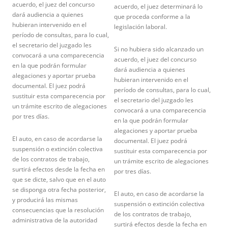
acuerdo, el juez del concurso
acuerdo, el juez determinará lo
dará audiencia a quienes
que proceda conforme a la
hubieran intervenido en el
legislación laboral.
período de consultas, para lo cual,
el secretario del juzgado les
Si no hubiera sido alcanzado un
convocará a una comparecencia
acuerdo, el juez del concurso
en la que podrán formular
dará audiencia a quienes
alegaciones y aportar prueba
hubieran intervenido en el
documental. El juez podrá
período de consultas, para lo cual,
sustituir esta comparecencia por
el secretario del juzgado les
un trámite escrito de alegaciones
convocará a una comparecencia
por tres días.
en la que podrán formular
alegaciones y aportar prueba
El auto, en caso de acordarse la
documental. El juez podrá
suspensión o extinción colectiva
sustituir esta comparecencia por
de los contratos de trabajo,
un trámite escrito de alegaciones
surtirá efectos desde la fecha en
por tres días.
que se dicte, salvo que en el auto
se disponga otra fecha posterior,
El auto, en caso de acordarse la
y producirá las mismas
suspensión o extinción colectiva
consecuencias que la resolución
de los contratos de trabajo,
administrativa de la autoridad
surtirá efectos desde la fecha en