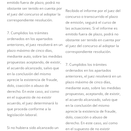
emitido fuera de plazo, podrá no
obstante ser tenido en cuenta por
Recibido el informe por el juez del
el juez del concurso al adoptar la
concurso o transcurrido el plazo
correspondiente resolución.
de emisión, seguirá el curso de
las actuaciones. Si el informe es
7. Cumplidos los trámites
emitido fuera de plazo, podrá no
ordenados en los apartados
obstante ser tenido en cuenta por
anteriores, el juez resolverá en un
el juez del concurso al adoptar la
plazo máximo de cinco días,
correspondiente resolución.
mediante auto, sobre las medidas
propuestas aceptando, de existir,
7. Cumplidos los trámites
el acuerdo alcanzado, salvo que
ordenados en los apartados
en la conclusión del mismo
anteriores, el juez resolverá en un
aprecie la existencia de fraude,
plazo máximo de cinco días,
dolo, coacción o abuso de
mediante auto, sobre las medidas
derecho. En este caso, así como
propuestas, aceptando, de existir,
en el supuesto de no existir
el acuerdo alcanzado, salvo que
acuerdo, el juez determinará lo
en la conclusión del mismo
que proceda conforme a la
aprecie la existencia de fraude,
legislación laboral.
dolo, coacción o abuso de
derecho. En este caso, así como
Si no hubiera sido alcanzado un
en el supuesto de no existir