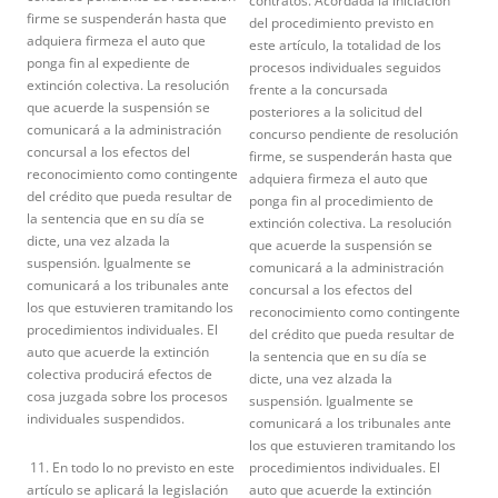
contratos. Acordada la iniciación
firme se suspenderán hasta que
del procedimiento previsto en
adquiera firmeza el auto que
este artículo, la totalidad de los
ponga fin al expediente de
procesos individuales seguidos
extinción colectiva. La resolución
frente a la concursada
que acuerde la suspensión se
posteriores a la solicitud del
comunicará a la administración
concurso pendiente de resolución
concursal a los efectos del
firme, se suspenderán hasta que
reconocimiento como contingente
adquiera firmeza el auto que
del crédito que pueda resultar de
ponga fin al procedimiento de
la sentencia que en su día se
extinción colectiva. La resolución
dicte, una vez alzada la
que acuerde la suspensión se
suspensión. Igualmente se
comunicará a la administración
comunicará a los tribunales ante
concursal a los efectos del
los que estuvieren tramitando los
reconocimiento como contingente
procedimientos individuales. El
del crédito que pueda resultar de
auto que acuerde la extinción
la sentencia que en su día se
colectiva producirá efectos de
dicte, una vez alzada la
cosa juzgada sobre los procesos
suspensión. Igualmente se
individuales suspendidos.
comunicará a los tribunales ante
los que estuvieren tramitando los
11. En todo lo no previsto en este
procedimientos individuales. El
artículo se aplicará la legislación
auto que acuerde la extinción