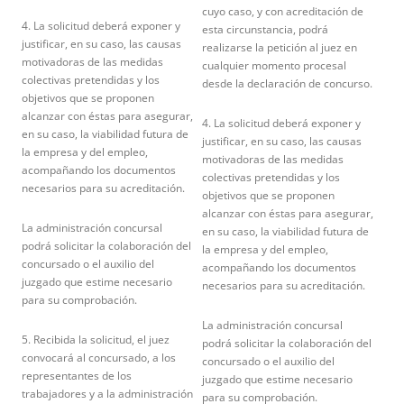
cuyo caso, y con acreditación de
4. La solicitud deberá exponer y
esta circunstancia, podrá
justificar, en su caso, las causas
realizarse la petición al juez en
motivadoras de las medidas
cualquier momento procesal
colectivas pretendidas y los
desde la declaración de concurso.
objetivos que se proponen
alcanzar con éstas para asegurar,
4. La solicitud deberá exponer y
en su caso, la viabilidad futura de
justificar, en su caso, las causas
la empresa y del empleo,
motivadoras de las medidas
acompañando los documentos
colectivas pretendidas y los
necesarios para su acreditación.
objetivos que se proponen
alcanzar con éstas para asegurar,
La administración concursal
en su caso, la viabilidad futura de
podrá solicitar la colaboración del
la empresa y del empleo,
concursado o el auxilio del
acompañando los documentos
juzgado que estime necesario
necesarios para su acreditación.
para su comprobación.
La administración concursal
5. Recibida la solicitud, el juez
podrá solicitar la colaboración del
convocará al concursado, a los
concursado o el auxilio del
representantes de los
juzgado que estime necesario
trabajadores y a la administración
para su comprobación.