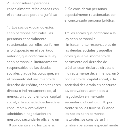
2. Se consideran personas
especialmente relacionadas con
2. Se consideran personas
el concursado persona jurídica:
especialmente relacionadas con
el concursado persona jurídica:
1.º Los socios y, cuando éstos
sean personas naturales, las
1.º Los socios que conforme a la
personas especialmente
ley sean personal e
relacionadas con ellos conforme
ilimitadamente responsables de
a lo dispuesto en el apartado
las deudas sociales y aquellos
anterior, que conforme a la ley
otros que, en el momento del
sean personal e ilimitadamente
nacimiento del derecho de
responsables de las deudas
crédito, sean titulares directa o
sociales y aquellos otros que, en
indirectamente de, al menos, un 5
el momento del nacimiento del
por ciento del capital social, si la
derecho de crédito, sean titulares
sociedad declarada en concurso
directa o indirectamente de, al
tuviera valores admitidos a
menos, un 5 por ciento del capital
negociación en mercado
social, si la sociedad declarada en
secundario oficial, o un 10 por
concurso tuviera valores
ciento si no los tuviera. Cuando
admitidos a negociación en
los socios sean personas
mercado secundario oficial, o un
naturales, se considerarán
10 por ciento si no los tuviera.
también personas especialmente