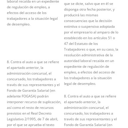
laboral recaída en un expediente
que se dicte, salvo que en él se
de regulación de empleo, a
disponga otra fecha posterior, y
efectos del acceso de los
producirá las mismas
trabajadores a la situación legal
consecuencias que la decisión
de desempleo.
extintiva o suspensiva adoptada
por el empresario al amparo de lo
establecido en los artículos 51 o
47 del Estatuto de los
Trabajadores o que, en su caso, la
resolución administrativa de la
autoridad laboral recaída en un
8. Contra el auto a que se refiere
expediente de regulación de
el apartado anterior, la
empleo, a efectos del acceso de
administración concursal, el
los trabajadores a la situación
concursado, los trabajadores a
legal de desempleo.
través de sus representantes y el
Fondo de Garantía Salarial (en
adelante FOGASA) podrán
8. Contra el auto a que se refiere
interponer recurso de suplicación,
el apartado anterior, la
así como el resto de recursos
administración concursal, el
previstos en el Real Decreto
concursado, los trabajadores a
Legislativo 2/1995, de 7 de abril,
través de sus representantes y el
por el que se aprueba el texto
Fondo de Garantía Salarial (en