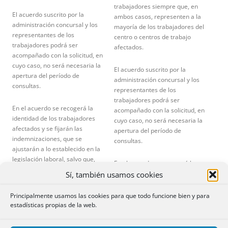
trabajadores siempre que, en
El acuerdo suscrito por la
ambos casos, representen a la
administración concursal y los
mayoría de los trabajadores del
representantes de los
centro o centros de trabajo
trabajadores podrá ser
afectados.
acompañado con la solicitud, en
cuyo caso, no será necesaria la
El acuerdo suscrito por la
apertura del período de
administración concursal y los
consultas.
representantes de los
trabajadores podrá ser
En el acuerdo se recogerá la
acompañado con la solicitud, en
identidad de los trabajadores
cuyo caso, no será necesaria la
afectados y se fijarán las
apertura del período de
indemnizaciones, que se
consultas.
ajustarán a lo establecido en la
legislación laboral, salvo que,
En el acuerdo se recogerá la
ponderando los intereses
identidad de los trabajadores
Sí, también usamos cookies
afectados por el concurso, se
afectados y se fijarán las
pacten de forma expresa otras
indemnizaciones, que se
Principalmente usamos las cookies para que todo funcione bien y para
superiores.
ajustarán a lo establecido en la
estadísticas propias de la web.
legislación laboral, salvo que,
Al finalizar el plazo señalado o en
ponderando los intereses