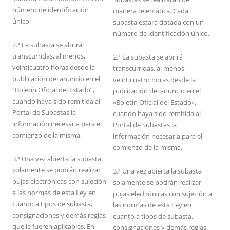
número de identificación
manera telemática. Cada
único.
subasta estará dotada con un
número de identificación único.
2.ª La subasta se abrirá
transcurridas, al menos,
2.ª La subasta se abrirá
veinticuatro horas desde la
transcurridas, al menos,
publicación del anuncio en el
veinticuatro horas desde la
“Boletín Oficial del Estado”,
publicación del anuncio en el
cuando haya sido remitida al
«Boletín Oficial del Estado»,
Portal de Subastas la
cuando haya sido remitida al
información necesaria para el
Portal de Subastas la
comienzo de la misma.
información necesaria para el
comienzo de la misma.
3.ª Una vez abierta la subasta
solamente se podrán realizar
3.ª Una vez abierta la subasta
pujas electrónicas con sujeción
solamente se podrán realizar
a las normas de esta Ley en
pujas electrónicas con sujeción a
cuanto a tipos de subasta,
las normas de esta Ley en
consignaciones y demás reglas
cuanto a tipos de subasta,
que le fueren aplicables. En
consignaciones y demás reglas