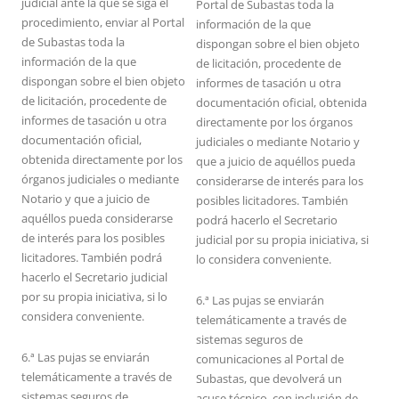
judicial ante la que se siga el
Portal de Subastas toda la
procedimiento, enviar al Portal
información de la que
de Subastas toda la
dispongan sobre el bien objeto
información de la que
de licitación, procedente de
dispongan sobre el bien objeto
informes de tasación u otra
de licitación, procedente de
documentación oficial, obtenida
informes de tasación u otra
directamente por los órganos
documentación oficial,
judiciales o mediante Notario y
obtenida directamente por los
que a juicio de aquéllos pueda
órganos judiciales o mediante
considerarse de interés para los
Notario y que a juicio de
posibles licitadores. También
aquéllos pueda considerarse
podrá hacerlo el Secretario
de interés para los posibles
judicial por su propia iniciativa, si
licitadores. También podrá
lo considera conveniente.
hacerlo el Secretario judicial
por su propia iniciativa, si lo
6.ª Las pujas se enviarán
considera conveniente.
telemáticamente a través de
sistemas seguros de
6.ª Las pujas se enviarán
comunicaciones al Portal de
telemáticamente a través de
Subastas, que devolverá un
sistemas seguros de
acuse técnico, con inclusión de