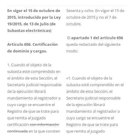
En vigor el 15 de octubre de
Sesenta y ocho. En vigor el 15 de
2015, introducido por la Ley
octubre de 2015 y no el 7 de
19/2015, de 13 de Julio (de
octubre.
Subastas electrónicas)
El
apartado 1 del artículo 656
Artículo 656. Certificación
queda redactado del siguiente
de dominio y cargas.
modo:
1. Cuando el objeto de la
subasta esté comprendido en
el ámbito de esta Sección, el
«1. Cuando el objeto de la
Secretario judicial responsable
subasta esté comprendido en el
de la ejecución librará
ámbito de esta Sección, el
mandamiento al registrador a
Secretario judicial responsable
cuyo cargo se encuentre el
de la ejecución librará
Registro de que se trate para
mandamiento al registrador a
que remita al juzgado
cuyo cargo se encuentre el
certificación
con información
Registro de que se trate para
continuada
en la que consten
que remita al juzgado