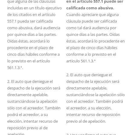
que alguna de las cláusulas
en el artículo 557.1 puede ser
incluidas en un título ejecutivo
calificada como abusiva.
de los citados en el artículo
Cuando apreciare que alguna
557.1 pueda ser calificada
cláusula puede ser calificada
como abusiva, dará audiencia
como tal dará audiencia por
por quince días a las partes.
quince días a las partes. Oídas
Oídas éstas, acordará lo
éstas, acordará lo procedente en
procedente en el plazo de
el plazo de cinco días hábiles
cinco días hábiles conforme a
conforme a lo previsto en el
lo previsto en el artículo
artículo 561.1.3.ª
561.1.3.ª.
2. El auto que deniegue el
2. El auto que deniegue el
despacho de la ejecución será
despacho de la ejecución será
directamente apelable,
directamente apelable,
sustanciándose la apelación sólo
sustanciándose la apelación
con el acreedor. También podrá
sólo con el acreedor. También
el acreedor, a su elección,
podrá el acreedor, a su
intentar recurso de reposición
elección, intentar recurso de
previo al de apelación.
reposición previo al de
apelación.