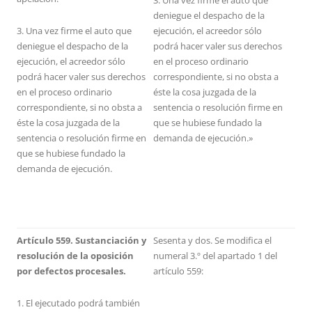
3. Una vez firme el auto que
deniegue el despacho de la
3. Una vez firme el auto que
ejecución, el acreedor sólo
deniegue el despacho de la
podrá hacer valer sus derechos
ejecución, el acreedor sólo
en el proceso ordinario
podrá hacer valer sus derechos
correspondiente, si no obsta a
en el proceso ordinario
éste la cosa juzgada de la
correspondiente, si no obsta a
sentencia o resolución firme en
éste la cosa juzgada de la
que se hubiese fundado la
sentencia o resolución firme en
demanda de ejecución.»
que se hubiese fundado la
demanda de ejecución.
Artículo 559. Sustanciación y
Sesenta y dos. Se modifica el
resolución de la oposición
numeral 3.º del apartado 1 del
por defectos procesales.
artículo 559:
1. El ejecutado podrá también