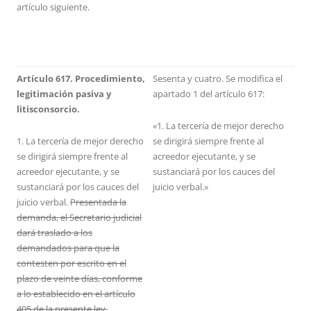
artículo siguiente.
Artículo 617. Procedimiento,
Sesenta y cuatro. Se modifica el
legitimación pasiva y
apartado 1 del artículo 617:
litisconsorcio.
«1. La tercería de mejor derecho
1. La tercería de mejor derecho
se dirigirá siempre frente al
se dirigirá siempre frente al
acreedor ejecutante, y se
acreedor ejecutante, y se
sustanciará por los cauces del
sustanciará por los cauces del
juicio verbal.»
juicio verbal.
Presentada la
demanda, el Secretario judicial
dará traslado a los
demandados para que la
contesten por escrito en el
plazo de veinte días, conforme
a lo establecido en el artículo
405 de la presente ley.