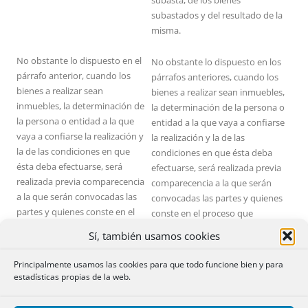
subasta, de los bienes
subastados y del resultado de la
misma.
No obstante lo dispuesto en el
No obstante lo dispuesto en los
párrafo anterior, cuando los
párrafos anteriores, cuando los
bienes a realizar sean
bienes a realizar sean inmuebles,
inmuebles, la determinación de
la determinación de la persona o
la persona o entidad a la que
entidad a la que vaya a confiarse
vaya a confiarse la realización y
la realización y la de las
la de las condiciones en que
condiciones en que ésta deba
ésta deba efectuarse, será
efectuarse, será realizada previa
realizada previa comparecencia
comparecencia a la que serán
a la que serán convocadas las
convocadas las partes y quienes
partes y quienes conste en el
conste en el proceso que
proceso que pudieran estar
pudieran estar interesados. El
Sí, también usamos cookies
interesados. El Secretario
secretario judicial resolverá por
judicial resolverá por medio de
medio de decreto lo que estime
Principalmente usamos las cookies para que todo funcione bien y para
decreto lo que estime
procedente, a la vista de las
estadísticas propias de la web.
procedente, a la vista de las
manifestaciones de quienes
manifestaciones de quienes
asistan a la comparecencia, pero