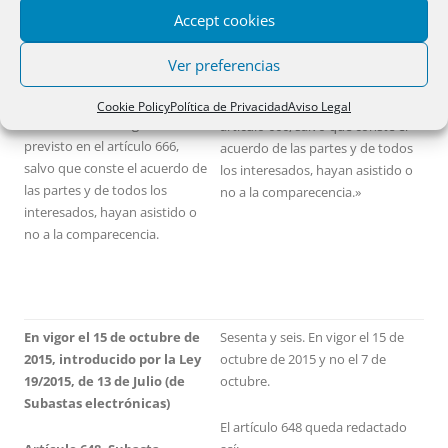
asistan a la comparecencia,
no podrá autorizar que la
Accept cookies
pero no podrá autorizar que la
enajenación se realice por precio
enajenación se realice por
inferior al 70 por ciento del valor
Ver preferencias
precio inferior al 70 por ciento
que se haya dado al inmueble
del valor que se haya dado al
con arreglo a lo previsto en el
Cookie Policy
Política de Privacidad
Aviso Legal
inmueble con arreglo a lo
artículo 666, salvo que conste el
previsto en el artículo 666,
acuerdo de las partes y de todos
salvo que conste el acuerdo de
los interesados, hayan asistido o
las partes y de todos los
no a la comparecencia.»
interesados, hayan asistido o
no a la comparecencia.
En vigor el 15 de octubre de
Sesenta y seis. En vigor el 15 de
2015, introducido por la Ley
octubre de 2015 y no el 7 de
19/2015, de 13 de Julio (de
octubre.
Subastas electrónicas)
El artículo 648 queda redactado