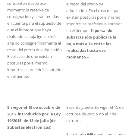
consienten desde ese
el resto del precio de
momento la reserva de
adquisición. En el caso de que
consignación y serán tenidas
existan posturas por el mismo
en cuenta para el supuesto de
importe, se preferirá la anterior
que el licitador que haya
en el tiempo.
El portal de
realizado la puja igual o más
subastas sólo publicará la
alta no consigne finalmente el
puja más alta entre las
resto del precio de adquisición.
realizadas hasta ese
En el caso de que existan
momento
.»
posturas por el mismo
importe, se preferirá la anterior
en el tiempo.
En vigor el 15 de octubre de
Sesenta y siete. En vigor el 15 de
2015, introducido por la Ley
octubre de 2015 y no el 7 de
19/2015, de 13 de Julio (de
octubre.
Subastas electrónicas)
El
artículo 649
queda redactado