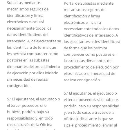
Subastas mediante
Portal de Subastas mediante
mecanismos seguros de
mecanismos seguros de
identificación y firma
identificación y firma
electrónicos e incluirá
electrónicos e incluirá
necesariamente todos los
necesariamente todos los datos
datos identificativos del
identificativos del interesado. A
interesado. A los ejecutantes se
los ejecutantes se les identificará
les identificará de forma que
de forma que les permita
les permita comparecer como
comparecer como postores en
postores en las subastas
las subastas dimanantes del
dimanantes del procedimiento
procedimiento de ejecución por
de ejecución por ellos iniciado
ellos iniciado sin necesidad de
sin necesidad de realizar
realizar consignación.
consignación.
5.ª El ejecutante, el ejecutado o
5.ª El ejecutante, el ejecutado o
el tercer poseedor, si lo hubiere,
el tercer poseedor, si lo
podrán, bajo su responsabilidad
hubiere, podrán, bajo su
y, en todo caso, a través de la
responsabilidad y, en todo
oficina judicial ante la que se
caso, a través de la Oficina
siga el procedimiento, enviar al