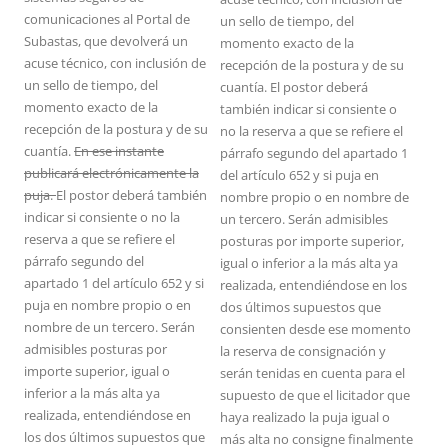
comunicaciones al Portal de
un sello de tiempo, del
Subastas, que devolverá un
momento exacto de la
acuse técnico, con inclusión de
recepción de la postura y de su
un sello de tiempo, del
cuantía. El postor deberá
momento exacto de la
también indicar si consiente o
recepción de la postura y de su
no la reserva a que se refiere el
cuantía.
En ese instante
párrafo segundo del apartado 1
publicará electrónicamente la
del artículo 652 y si puja en
puja.
El postor deberá también
nombre propio o en nombre de
indicar si consiente o no la
un tercero. Serán admisibles
reserva a que se refiere el
posturas por importe superior,
párrafo segundo del
igual o inferior a la más alta ya
apartado 1 del artículo 652 y si
realizada, entendiéndose en los
puja en nombre propio o en
dos últimos supuestos que
nombre de un tercero. Serán
consienten desde ese momento
admisibles posturas por
la reserva de consignación y
importe superior, igual o
serán tenidas en cuenta para el
inferior a la más alta ya
supuesto de que el licitador que
realizada, entendiéndose en
haya realizado la puja igual o
los dos últimos supuestos que
más alta no consigne finalmente