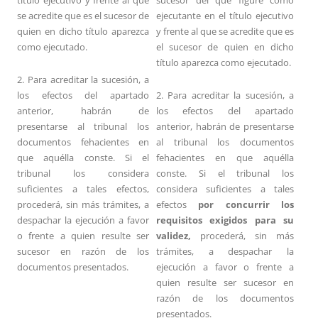
título ejecutivo y frente al que
sucesor del que figure como
se acredite que es el sucesor de
ejecutante en el título ejecutivo
quien en dicho título aparezca
y frente al que se acredite que es
como ejecutado.
el sucesor de quien en dicho
título aparezca como ejecutado.
2. Para acreditar la sucesión, a
los efectos del apartado
2. Para acreditar la sucesión, a
anterior, habrán de
los efectos del apartado
presentarse al tribunal los
anterior, habrán de presentarse
documentos fehacientes en
al tribunal los documentos
que aquélla conste. Si el
fehacientes en que aquélla
tribunal los considera
conste. Si el tribunal los
suficientes a tales efectos,
considera suficientes a tales
procederá, sin más trámites, a
efectos
por concurrir los
despachar la ejecución a favor
requisitos exigidos para su
o frente a quien resulte ser
validez,
procederá, sin más
sucesor en razón de los
trámites, a despachar la
documentos presentados.
ejecución a favor o frente a
quien resulte ser sucesor en
razón de los documentos
presentados.