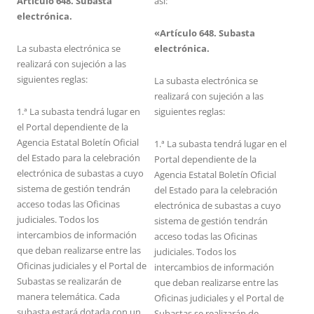
Artículo 648. Subasta
así:
electrónica.
«Artículo 648. Subasta
La subasta electrónica se
electrónica.
realizará con sujeción a las
siguientes reglas:
La subasta electrónica se
realizará con sujeción a las
1.ª La subasta tendrá lugar en
siguientes reglas:
el Portal dependiente de la
Agencia Estatal Boletín Oficial
1.ª La subasta tendrá lugar en el
del Estado para la celebración
Portal dependiente de la
electrónica de subastas a cuyo
Agencia Estatal Boletín Oficial
sistema de gestión tendrán
del Estado para la celebración
acceso todas las Oficinas
electrónica de subastas a cuyo
judiciales. Todos los
sistema de gestión tendrán
intercambios de información
acceso todas las Oficinas
que deban realizarse entre las
judiciales. Todos los
Oficinas judiciales y el Portal de
intercambios de información
Subastas se realizarán de
que deban realizarse entre las
manera telemática. Cada
Oficinas judiciales y el Portal de
subasta estará dotada con un
Subastas se realizarán de