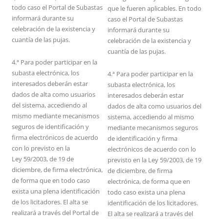
todo caso el Portal de Subastas
que le fueren aplicables. En todo
informará durante su
caso el Portal de Subastas
celebración de la existencia y
informará durante su
cuantía de las pujas.
celebración de la existencia y
cuantía de las pujas.
4.ª Para poder participar en la
subasta electrónica, los
4.ª Para poder participar en la
interesados deberán estar
subasta electrónica, los
dados de alta como usuarios
interesados deberán estar
del sistema, accediendo al
dados de alta como usuarios del
mismo mediante mecanismos
sistema, accediendo al mismo
seguros de identificación y
mediante mecanismos seguros
firma electrónicos de acuerdo
de identificación y firma
con lo previsto en la
electrónicos de acuerdo con lo
Ley 59/2003, de 19 de
previsto en la Ley 59/2003, de 19
diciembre, de firma electrónica,
de diciembre, de firma
de forma que en todo caso
electrónica, de forma que en
exista una plena identificación
todo caso exista una plena
de los licitadores. El alta se
identificación de los licitadores.
realizará a través del Portal de
El alta se realizará a través del