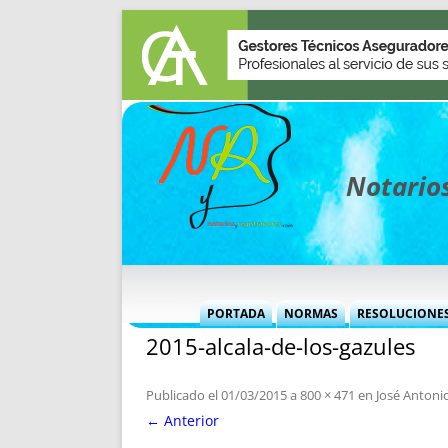
Notarios
PORTADA
NORMAS
RESOLUCIONE
2015-alcala-de-los-gazules
MÁS USADAS (CUADRO)
INFORMES 
INFORMES MENSUALES
VOCES P
Publicado el
01/03/2015
a
800 × 471
en
José Antonio
MÁS DESTACADAS
VOCES M
← Anterior
TITULARES DESDE 2002
TITULARES