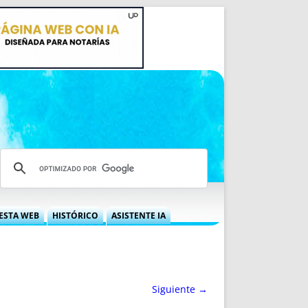
ESTA WEB
HISTÓRICO
ASISTENTE IA
A DGRN
QUÉ OFRECEMOS
 NIF
IDEARIO WEB
 LABORAL
QUIÉNES SOMOS
Siguiente →
ÁBILES
HISTORIA