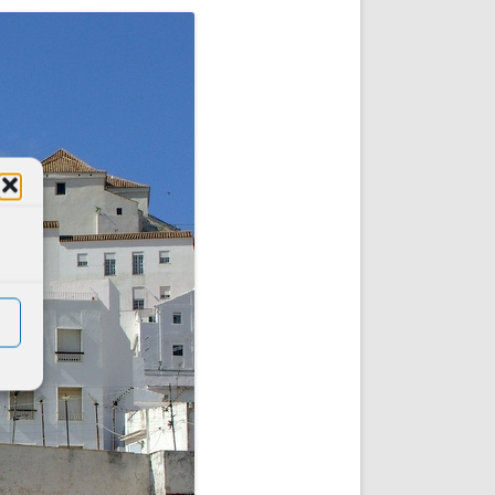
DE INICIO
PREMIO NYR
VORITOS
CONVENCIONES ANUALES
A IRPF
NUEVA ETAPA
AS
POLÍTICA DE PRIVACIDAD
IJUELAS
AVISO LEGAL
POTECA
REPORTAR INCIDENCIA
PERES
LOGOTIPO
CES
ENTREVISTAS
SONRISA
ENVÍA CORREO
CANALES DE VÍDEO