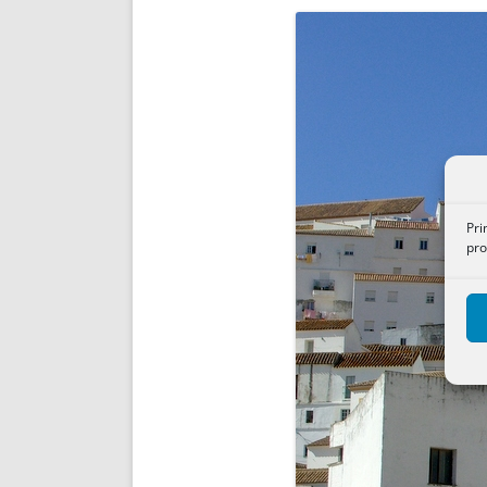
ENRIQUECIDAS
TITULARES 
NO DESESPERES
CAT
A MANO
SUCESIONES 
FUTURAS NORMAS
GEORREFE
ALQUILE
TRI
LH Y C
¿SABIA
Pri
FRANCI
pro
BÚSQUED