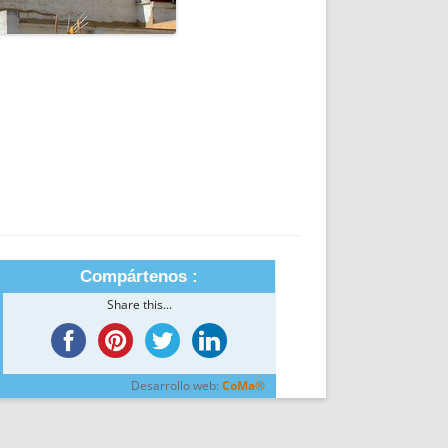
Compártenos :
Share this...
Desarrollo web:
CoMa®