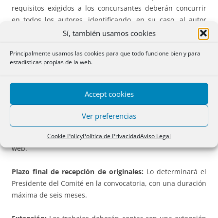
requisitos exigidos a los concursantes deberán concurrir
en todos los autores, identificando, en su caso, al autor
responsable. La indicación de la profesión del autor del
Sí, también usamos cookies
trabajo al final del mismo será suficiente a los efectos de
Principalmente usamos las cookies para que todo funcione bien y para
acreditar su título académico.
estadísticas propias de la web.
Exclusiones.
La aportación de un trabajo para su
publicación en la web implicará la participación en el
Accept cookies
Premio, para la siguiente edición, aunque se haya
presentado antes de la convocatoria, salvo que
Ver preferencias
expresamente lo excluya el que lo envía. No podrán
Cookie Policy
Política de Privacidad
Aviso Legal
participar los miembros del equipo de redacción de la
web.
Plazo final de recepción de originales:
Lo determinará el
Presidente del Comité en la convocatoria, con una duración
máxima de seis meses.