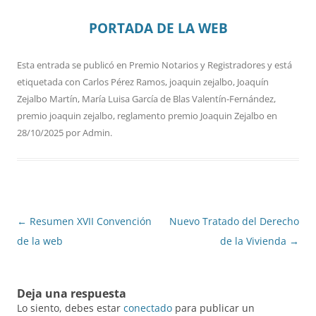
PORTADA DE LA WEB
Esta entrada se publicó en
Premio Notarios y Registradores
y está
etiquetada con
Carlos Pérez Ramos
,
joaquin zejalbo
,
Joaquín
Zejalbo Martín
,
María Luisa García de Blas Valentín-Fernández
,
premio joaquin zejalbo
,
reglamento premio Joaquin Zejalbo
en
28/10/2025
por
Admin
.
Navegación
←
Resumen XVII Convención
Nuevo Tratado del Derecho
de
de la web
de la Vivienda
→
entradas
Deja una respuesta
Lo siento, debes estar
conectado
para publicar un