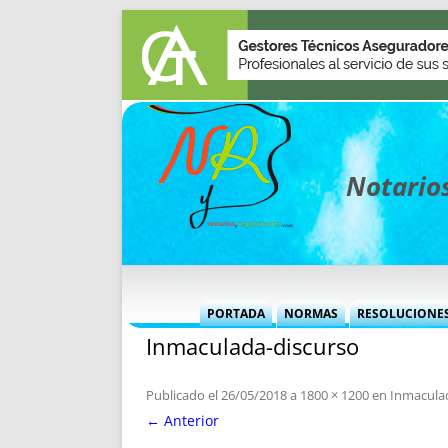
Notarios
PORTADA
NORMAS
RESOLUCIONE
Inmaculada-discurso
MÁS USADAS (CUADRO)
INFORMES 
INFORMES MENSUALES
VOCES P
Publicado el
26/05/2018
a
1800 × 1200
en
Inmacula
MÁS DESTACADAS
VOCES M
← Anterior
TITULARES DESDE 2002
TITULARES