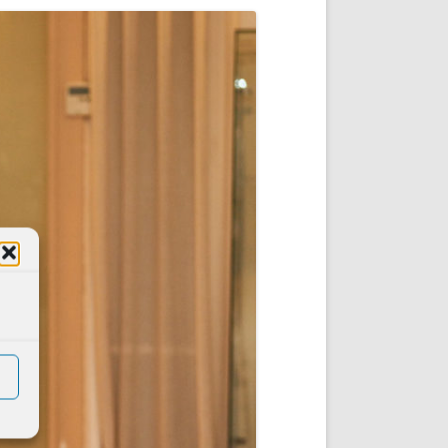
DE INICIO
PREMIO NYR
VORITOS
CONVENCIONES ANUALES
A IRPF
NUEVA ETAPA
AS
POLÍTICA DE PRIVACIDAD
IJUELAS
AVISO LEGAL
POTECA
REPORTAR INCIDENCIA
PERES
LOGOTIPO
CES
ENTREVISTAS
SONRISA
ENVÍA CORREO
CANALES DE VÍDEO