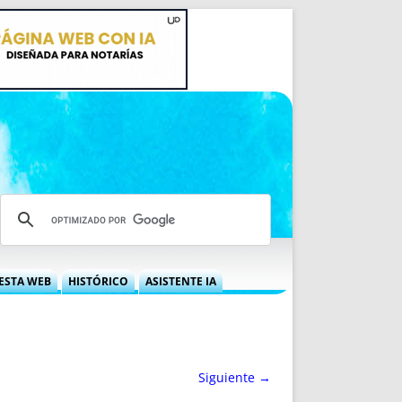
ESTA WEB
HISTÓRICO
ASISTENTE IA
A DGRN
QUÉ OFRECEMOS
 NIF
IDEARIO WEB
 LABORAL
QUIÉNES SOMOS
Siguiente →
ÁBILES
HISTORIA