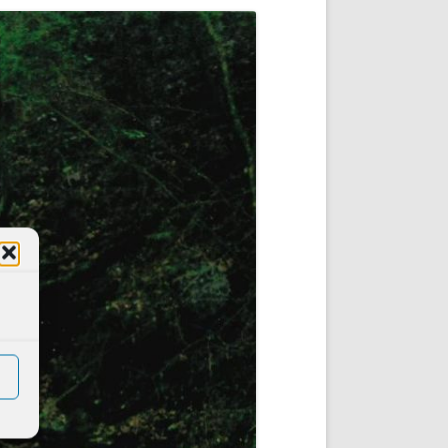
DE INICIO
PREMIO NYR
VORITOS
CONVENCIONES ANUALES
A IRPF
NUEVA ETAPA
AS
POLÍTICA DE PRIVACIDAD
IJUELAS
AVISO LEGAL
POTECA
REPORTAR INCIDENCIA
PERES
LOGOTIPO
CES
ENTREVISTAS
SONRISA
ENVÍA CORREO
CANALES DE VÍDEO