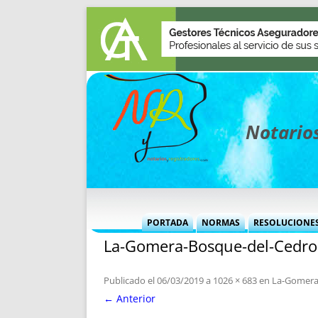
Notarios
PORTADA
NORMAS
RESOLUCIONE
La-Gomera-Bosque-del-Cedro-
MÁS USADAS (CUADRO)
INFORMES 
INFORMES MENSUALES
VOCES P
Publicado el
06/03/2019
a
1026 × 683
en
La-Gomera-
MÁS DESTACADAS
VOCES M
← Anterior
TITULARES DESDE 2002
TITULARES