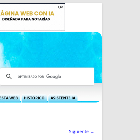
ESTA WEB
HISTÓRICO
ASISTENTE IA
A DGRN
QUÉ OFRECEMOS
 NIF
IDEARIO WEB
 LABORAL
QUIÉNES SOMOS
Siguiente →
ÁBILES
HISTORIA