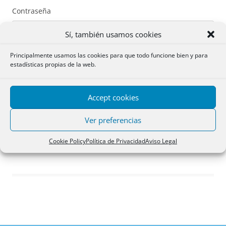
Contraseña
Sí, también usamos cookies
Principalmente usamos las cookies para que todo funcione bien y para
estadísticas propias de la web.
Recuérdame
Accept cookies
Acceder
Ver preferencias
Registro
Cookie Policy
Política de Privacidad
Aviso Legal
¿Has olvidado tu contraseña?