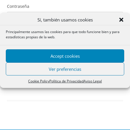
Contraseña
Sí, también usamos cookies
Principalmente usamos las cookies para que todo funcione bien y para
estadísticas propias de la web.
Recuérdame
Accept cookies
Acceder
Ver preferencias
Registro
Cookie Policy
Política de Privacidad
Aviso Legal
¿Has olvidado tu contraseña?