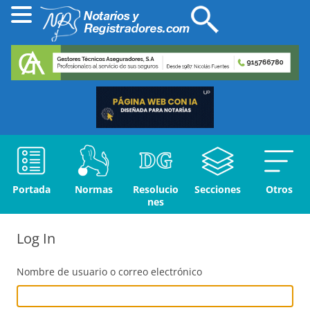
Portada
Normas
Resolucio
Secciones
Otros
nes
Log In
Nombre de usuario o correo electrónico