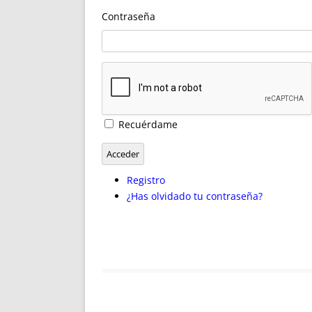
ENRIQUECIDAS
TITULARES 
Contraseña
NO DESESPERES
CAT
A MANO
SUCESIONES 
FUTURAS NORMAS
GEORREFE
ALQUILE
TRI
LH Y C
Recuérdame
¿SABIA
FRANCI
Acceder
BÚSQUED
Registro
¿Has olvidado tu contraseña?