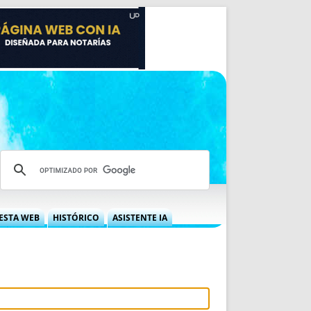
ESTA WEB
HISTÓRICO
ASISTENTE IA
A DGRN
QUÉ OFRECEMOS
 NIF
IDEARIO WEB
 LABORAL
QUIÉNES SOMOS
ÁBILES
HISTORIA