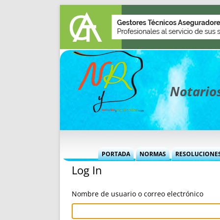
Notarios
PORTADA
NORMAS
RESOLUCIONE
Log In
MÁS USADAS (CUADRO)
INFORMES 
INFORMES MENSUALES
VOCES P
Nombre de usuario o correo electrónico
MÁS DESTACADAS
VOCES M
TITULARES DESDE 2002
TITULARES