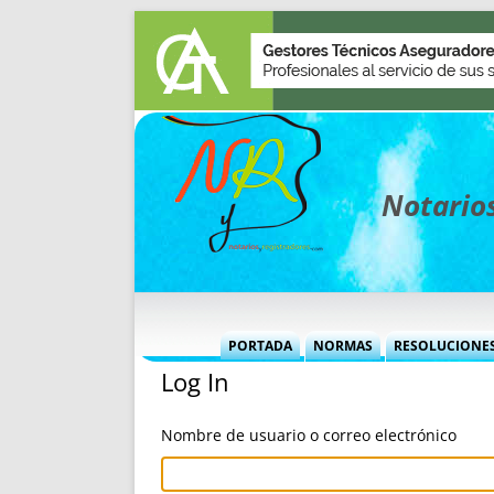
Notarios
PORTADA
NORMAS
RESOLUCIONE
Log In
MÁS USADAS (CUADRO)
INFORMES 
INFORMES MENSUALES
VOCES P
Nombre de usuario o correo electrónico
MÁS DESTACADAS
VOCES M
TITULARES DESDE 2002
TITULARES