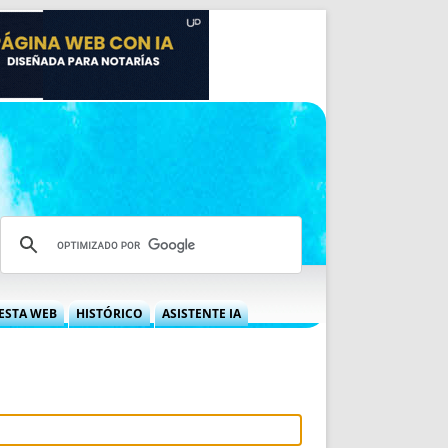
ESTA WEB
HISTÓRICO
ASISTENTE IA
A DGRN
QUÉ OFRECEMOS
 NIF
IDEARIO WEB
 LABORAL
QUIÉNES SOMOS
ÁBILES
HISTORIA