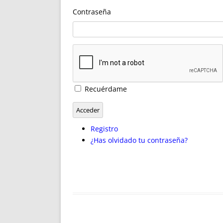
ENRIQUECIDAS
TITULARES 
Contraseña
NO DESESPERES
CAT
A MANO
SUCESIONES 
FUTURAS NORMAS
GEORREFE
ALQUILE
TRI
LH Y C
Recuérdame
¿SABIA
FRANCI
Acceder
BÚSQUED
Registro
¿Has olvidado tu contraseña?