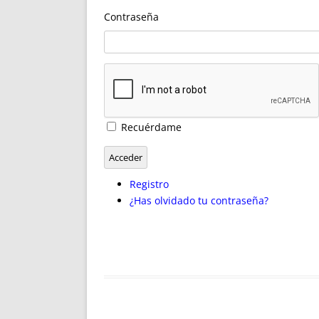
ENRIQUECIDAS
TITULARES 
Contraseña
NO DESESPERES
CAT
A MANO
SUCESIONES 
FUTURAS NORMAS
GEORREFE
ALQUILE
TRI
LH Y C
Recuérdame
¿SABIA
FRANCI
Acceder
BÚSQUED
Registro
¿Has olvidado tu contraseña?