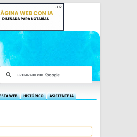
ESTA WEB
HISTÓRICO
ASISTENTE IA
A DGRN
QUÉ OFRECEMOS
 NIF
IDEARIO WEB
 LABORAL
QUIÉNES SOMOS
ÁBILES
HISTORIA