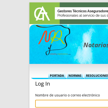
Notarios
PORTADA
NORMAS
RESOLUCIONE
Log In
MÁS USADAS (CUADRO)
INFORMES 
INFORMES MENSUALES
VOCES P
Nombre de usuario o correo electrónico
MÁS DESTACADAS
VOCES M
TITULARES DESDE 2002
TITULARES