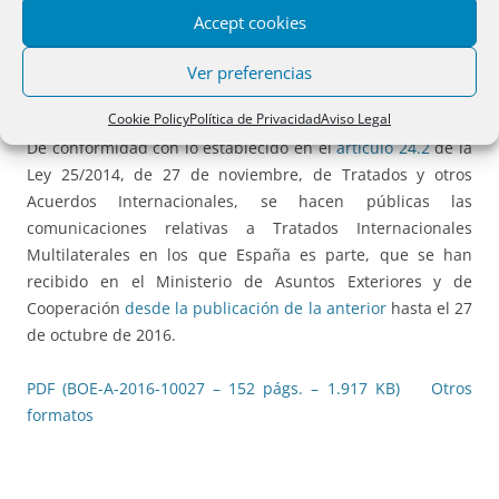
Resolución de 27 de octubre de 2016, de la Secretaría
Accept cookies
General Técnica, sobre aplicación del artículo 24.2 de la
Ley 25/2014, de 27 de noviembre, de Tratados y otros
Ver preferencias
Acuerdos Internacionales.
Cookie Policy
Política de Privacidad
Aviso Legal
De conformidad con lo establecido en el
artículo 24.2
de la
Ley 25/2014, de 27 de noviembre, de Tratados y otros
Acuerdos Internacionales, se hacen públicas las
comunicaciones relativas a Tratados Internacionales
Multilaterales en los que España es parte, que se han
recibido en el Ministerio de Asuntos Exteriores y de
Cooperación
desde la publicación de la anterior
hasta el 27
de octubre de 2016.
PDF (BOE-A-2016-10027 – 152 págs. – 1.917 KB)
Otros
formatos