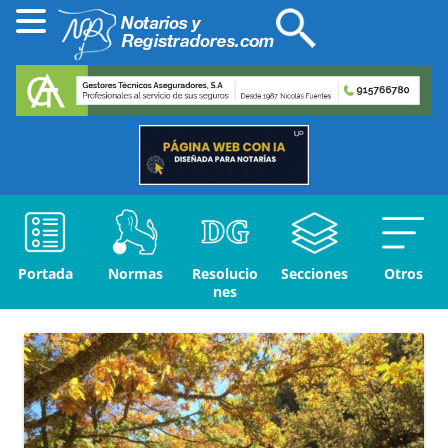
Portada
Normas
Resolucio
Secciones
Otros
nes