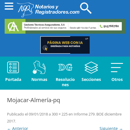
Portada
Normas
Resolucio
Secciones
Otros
nes
Mojacar-Almería-pq
Publicado el
09/01/2018
a
300 × 225
en
Informe 279. BOE diciembre
2017
.
← Anterior
Siguiente →