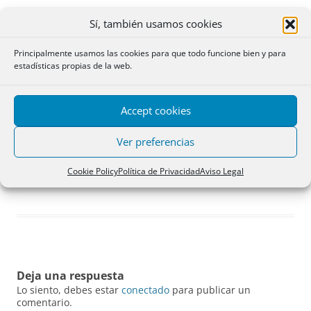
Sí, también usamos cookies
Principalmente usamos las cookies para que todo funcione bien y para
estadísticas propias de la web.
Accept cookies
Ver preferencias
Cookie Policy
Política de Privacidad
Aviso Legal
Campos de cultivo en Kasova Hora, Ucrania.
Deja una respuesta
Lo siento, debes estar
conectado
para publicar un
comentario.