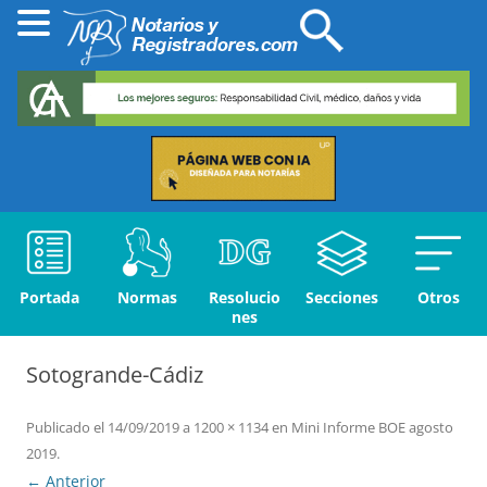
Portada
Normas
Resolucio
Secciones
Otros
nes
Sotogrande-Cádiz
Publicado el
14/09/2019
a
1200 × 1134
en
Mini Informe BOE agosto
2019
.
← Anterior