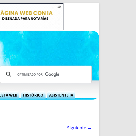
ESTA WEB
HISTÓRICO
ASISTENTE IA
A DGRN
QUÉ OFRECEMOS
 NIF
IDEARIO WEB
 LABORAL
QUIÉNES SOMOS
Siguiente →
ÁBILES
HISTORIA