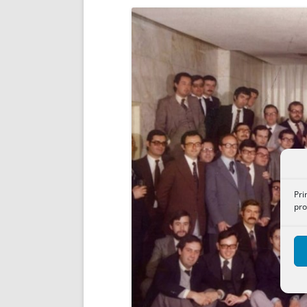
ENRIQUECIDAS
TITULARES 
NO DESESPERES
CAT
A MANO
SUCESIONES 
FUTURAS NORMAS
GEORREFE
ALQUILE
TRI
LH Y C
¿SABIA
FRANCI
BÚSQUED
Pri
pro