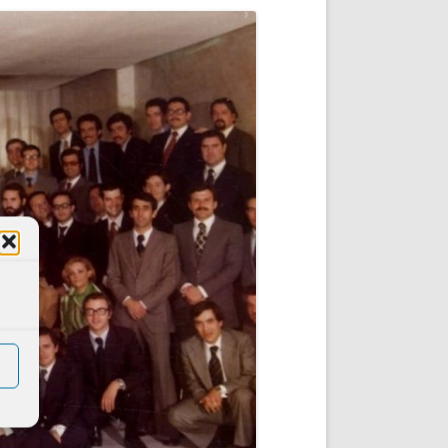
DE INICIO
PREMIO NYR
VORITOS
CONVENCIONES ANUALES
A IRPF
NUEVA ETAPA
AS
POLÍTICA DE PRIVACIDAD
IJUELAS
AVISO LEGAL
POTECA
REPORTAR INCIDENCIA
PERES
LOGOTIPO
CES
ENTREVISTAS
SONRISA
ENVÍA CORREO
CANALES DE VÍDEO