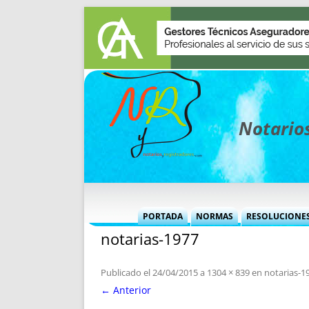
Notarios
PORTADA
NORMAS
RESOLUCIONE
notarias-1977
MÁS USADAS (CUADRO)
INFORMES 
INFORMES MENSUALES
VOCES P
Publicado el
24/04/2015
a
1304 × 839
en
notarias-1
MÁS DESTACADAS
VOCES M
← Anterior
TITULARES DESDE 2002
TITULARES