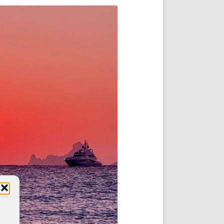
DE INICIO
PREMIO NYR
VORITOS
CONVENCIONES ANUALES
A IRPF
NUEVA ETAPA
AS
POLÍTICA DE PRIVACIDAD
IJUELAS
AVISO LEGAL
POTECA
REPORTAR INCIDENCIA
PERES
LOGOTIPO
CES
ENTREVISTAS
SONRISA
ENVÍA CORREO
CANALES DE VÍDEO