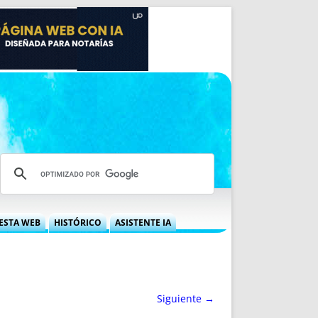
ESTA WEB
HISTÓRICO
ASISTENTE IA
A DGRN
QUÉ OFRECEMOS
 NIF
IDEARIO WEB
 LABORAL
QUIÉNES SOMOS
Siguiente →
ÁBILES
HISTORIA