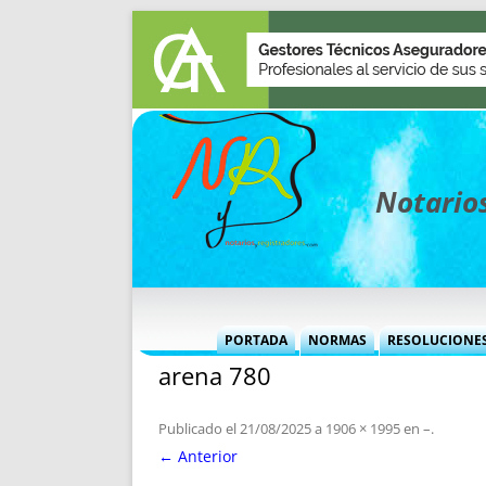
Notarios
PORTADA
NORMAS
RESOLUCIONE
arena 780
MÁS USADAS (CUADRO)
INFORMES 
INFORMES MENSUALES
VOCES P
Publicado el
21/08/2025
a
1906 × 1995
en
–
.
MÁS DESTACADAS
VOCES M
← Anterior
TITULARES DESDE 2002
TITULARES