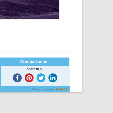
Compártenos :
Share this...
Desarrollo web:
CoMa®