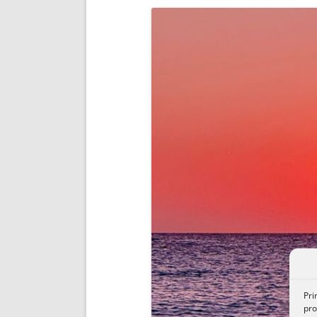
ENRIQUECIDAS
TITULARES 
NO DESESPERES
CAT
A MANO
SUCESIONES 
FUTURAS NORMAS
GEORREFE
ALQUILE
TRI
LH Y C
¿SABIA
FRANCI
BÚSQUED
Pri
pro