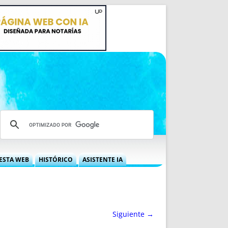
ESTA WEB
HISTÓRICO
ASISTENTE IA
A DGRN
QUÉ OFRECEMOS
 NIF
IDEARIO WEB
 LABORAL
QUIÉNES SOMOS
Siguiente →
ÁBILES
HISTORIA