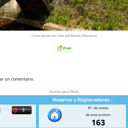
Casas típicas del valle del Baztán (Navarra)
ar un comentario.
Versión para Móvil
Notarios y Registradores :
N°. de visitas
de este archivo:
163