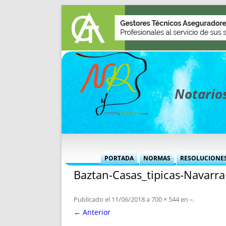
Notarios
PORTADA
NORMAS
RESOLUCIONE
Baztan-Casas_tipicas-Navarra
MÁS USADAS (CUADRO)
INFORMES 
INFORMES MENSUALES
VOCES P
Publicado el
11/06/2018
a
700 × 544
en
–
.
MÁS DESTACADAS
VOCES M
← Anterior
TITULARES DESDE 2002
TITULARES