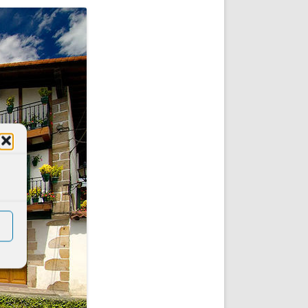
DE INICIO
PREMIO NYR
VORITOS
CONVENCIONES ANUALES
A IRPF
NUEVA ETAPA
AS
POLÍTICA DE PRIVACIDAD
IJUELAS
AVISO LEGAL
POTECA
REPORTAR INCIDENCIA
PERES
LOGOTIPO
CES
ENTREVISTAS
SONRISA
ENVÍA CORREO
CANALES DE VÍDEO