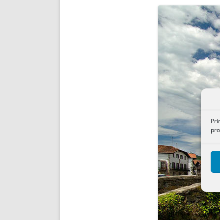
ENRIQUECIDAS
TITULARES 
NO DESESPERES
CAT
A MANO
SUCESIONES 
FUTURAS NORMAS
GEORREFE
ALQUILE
TRI
LH Y C
¿SABIA
FRANCI
BÚSQUED
Pri
pro