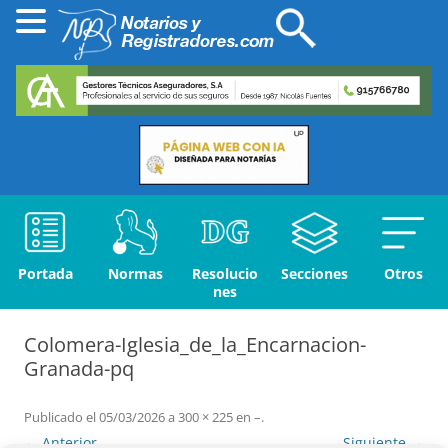
Portada
Normas
Resolucio
Secciones
Otros
nes
Colomera-Iglesia_de_la_Encarnacion-
Granada-pq
Publicado el
05/03/2026
a
300 × 225
en
–
.
← Anterior
Siguiente →