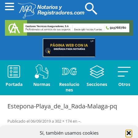
Portada
Normas
Resolucio
Secciones
Otros
nes
Estepona-Playa_de_la_Rada-Malaga-pq
Publicado el
06/09/2019
a
302 × 174
en
–
.
← Anterior
Siguiente →
Sí, también usamos cookies