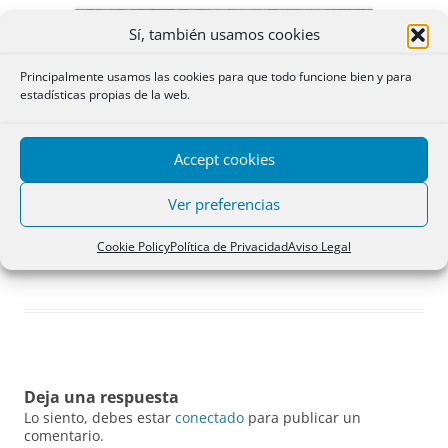
Sí, también usamos cookies
Principalmente usamos las cookies para que todo funcione bien y para
estadísticas propias de la web.
Accept cookies
Ver preferencias
Cookie Policy
Política de Privacidad
Aviso Legal
Perro de raza golden retriever. Se llama Puck. Por Concepción Iborra Grau
Deja una respuesta
Lo siento, debes estar
conectado
para publicar un
comentario.