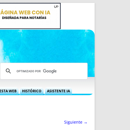
ESTA WEB
HISTÓRICO
ASISTENTE IA
A DGRN
QUÉ OFRECEMOS
 NIF
IDEARIO WEB
 LABORAL
QUIÉNES SOMOS
Siguiente →
ÁBILES
HISTORIA