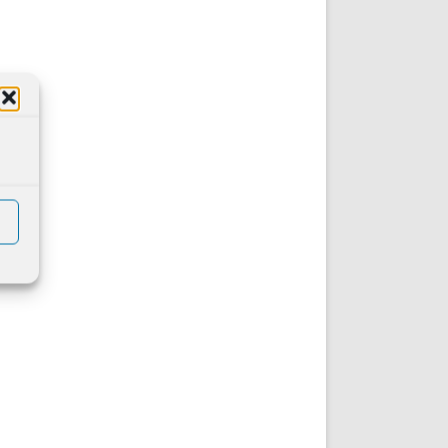
DE INICIO
PREMIO NYR
VORITOS
CONVENCIONES ANUALES
A IRPF
NUEVA ETAPA
AS
POLÍTICA DE PRIVACIDAD
IJUELAS
AVISO LEGAL
POTECA
REPORTAR INCIDENCIA
PERES
LOGOTIPO
CES
ENTREVISTAS
SONRISA
ENVÍA CORREO
CANALES DE VÍDEO