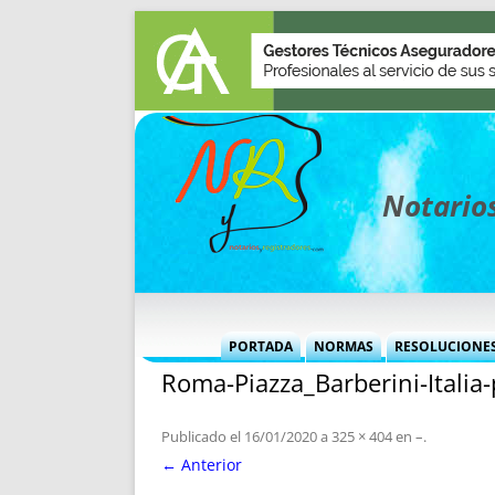
Notarios
PORTADA
NORMAS
RESOLUCIONE
Roma-Piazza_Barberini-Italia
MÁS USADAS (CUADRO)
INFORMES 
INFORMES MENSUALES
VOCES P
Publicado el
16/01/2020
a
325 × 404
en
–
.
MÁS DESTACADAS
VOCES M
← Anterior
TITULARES DESDE 2002
TITULARES