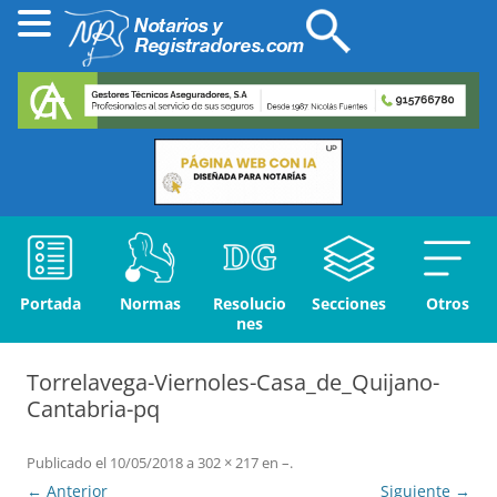
Portada
Normas
Resolucio
Secciones
Otros
nes
Torrelavega-Viernoles-Casa_de_Quijano-
Cantabria-pq
Publicado el
10/05/2018
a
302 × 217
en
–
.
← Anterior
Siguiente →