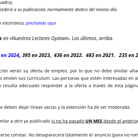
uadro).
cederá a su publicación, normalmente dentro del mismo día.
 electrónico,
pinchando aquí
s
en «Nuestros Lectores Opinan». Los últimos, arriba.
,
 en 2024
395 en 2023
,
436 en 2022.
483 en 2021.
235 en 2
ción verán su oferta de empleo, por lo que no debe olvidar añad
os envíen sus currículum. Las personas que estén interesadas en 
o resulta adecuado responder a la oferta a través de esta págin
se deben dejar líneas vacías y la extensión ha de ser moderada.
ilar a otro ya publicado
si no ha pasado
UN MES
desde el anterio
erse constar. No desaparecerá totalmente el anuncio (para no rompe