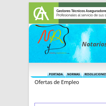
Notarios
PORTADA
NORMAS
RESOLUCIONE
Ofertas de Empleo
MÁS USADAS (CUADRO)
INFORMES 
INFORMES MENSUALES
VOCES P
MÁS DESTACADAS
VOCES M
TITULARES DESDE 2002
TITULARES