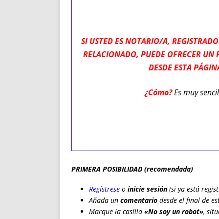
ENRIQUECIDAS
TITULARES 
NO DESESPERES
CAT
A MANO
SUCESIONES 
SI USTED ES NOTARIO/A, REGISTRAD
FUTURAS NORMAS
GEORREFE
RELACIONADO, PUEDE OFRECER UN 
ALQUILE
DESDE ESTA PÁGIN
TRI
LH Y C
¿Cómo?
Es muy sencil
¿SABIA
FRANCI
BÚSQUED
PRIMERA POSIBILIDAD (recomendada)
Regístrese
o
inicie sesión
(si ya está regis
Añada un
comentario
desde el final de e
Marque la casilla
«No soy un robot»
, sit