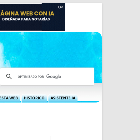
ESTA WEB
HISTÓRICO
ASISTENTE IA
A DGRN
QUÉ OFRECEMOS
 NIF
IDEARIO WEB
 LABORAL
QUIÉNES SOMOS
ÁBILES
HISTORIA