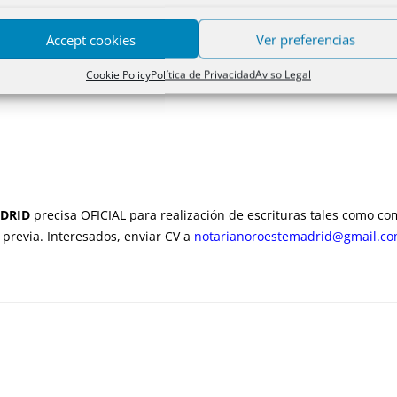
Accept cookies
Ver preferencias
Nuestros lectores opinan
Cookie Policy
Política de Privacidad
Aviso Legal
ADRID
precisa OFICIAL para realización de escrituras tales como c
 previa. Interesados, enviar CV a
notarianoroestemadrid@gmail.c