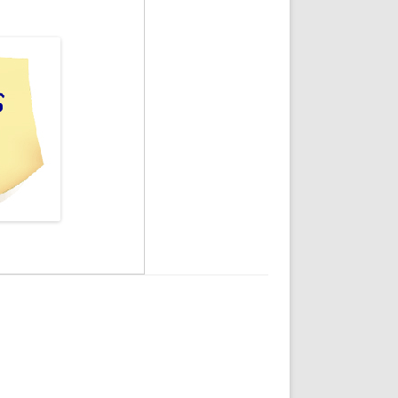
DE INICIO
PREMIO NYR
VORITOS
CONVENCIONES ANUALES
A IRPF
NUEVA ETAPA
AS
POLÍTICA DE PRIVACIDAD
IJUELAS
AVISO LEGAL
POTECA
REPORTAR INCIDENCIA
PERES
LOGOTIPO
CES
ENTREVISTAS
SONRISA
ENVÍA CORREO
CANALES DE VÍDEO