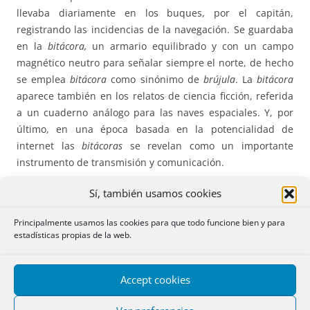
llevaba diariamente en los buques, por el capitán,
registrando las incidencias de la navegación. Se guardaba
en la
bitácora,
un armario equilibrado y con un campo
magnético neutro para señalar siempre el norte, de hecho
se emplea
bitácora
como sinónimo de
brújula
. La
bitácora
aparece también en los relatos de ciencia ficción, referida
a un cuaderno análogo para las naves espaciales. Y, por
último, en una época basada en la potencialidad de
internet las
bitácoras
se revelan como un importante
instrumento de transmisión y comunicación.
Sí, también usamos cookies
Bitacora Millennium DIPr.
pretende, recogiendo las ideas
anteriores, ser una herramienta ágil de transferencia de
Principalmente usamos las cookies para que todo funcione bien y para
conocimientos relacionados con el Derecho Internacional
estadísticas propias de la web.
Privado, en todas sus dimensiones. El vertiginoso ritmo de
producción normativo es incompatible con el hecho de que
los estudios doctrinales vean la luz pasados varias meses
Accept cookies
desde que su autor los alumbró. Al mismo tiempo, sin