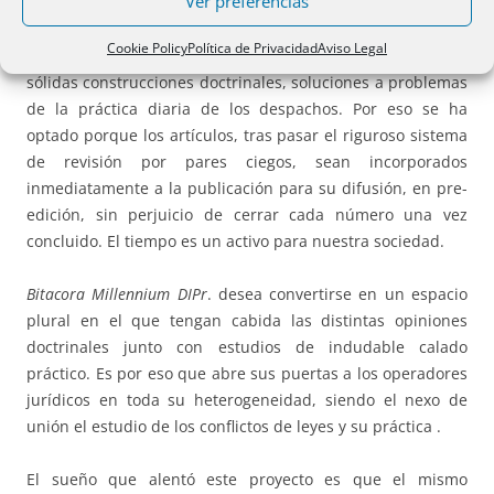
Ver preferencias
merma de rigor científico, los operadores jurídicos
precisan unos materiales de dimensiones razonables que
Cookie Policy
Política de Privacidad
Aviso Legal
analicen problemas concretos y ofrezcan, más allá de
sólidas construcciones doctrinales, soluciones a problemas
de la práctica diaria de los despachos. Por eso se ha
optado porque los artículos, tras pasar el riguroso sistema
de revisión por pares ciegos, sean incorporados
inmediatamente a la publicación para su difusión, en pre-
edición, sin perjuicio de cerrar cada número una vez
concluido. El tiempo es un activo para nuestra sociedad.
Bitacora Millennium DIPr
. desea convertirse en un espacio
plural en el que tengan cabida las distintas opiniones
doctrinales junto con estudios de indudable calado
práctico. Es por eso que abre sus puertas a los operadores
jurídicos en toda su heterogeneidad, siendo el nexo de
unión el estudio de los conflictos de leyes y su práctica .
El sueño que alentó este proyecto es que el mismo