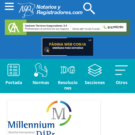
Portada
Normas
Resolucio
Secciones
Otros
nes