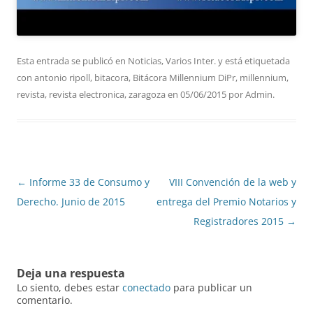
Esta entrada se publicó en
Noticias
,
Varios Inter.
y está etiquetada
con
antonio ripoll
,
bitacora
,
Bitácora Millennium DiPr
,
millennium
,
revista
,
revista electronica
,
zaragoza
en
05/06/2015
por
Admin
.
Navegación
←
Informe 33 de Consumo y
VIII Convención de la web y
de
Derecho. Junio de 2015
entrega del Premio Notarios y
entradas
Registradores 2015
→
Deja una respuesta
Lo siento, debes estar
conectado
para publicar un
comentario.