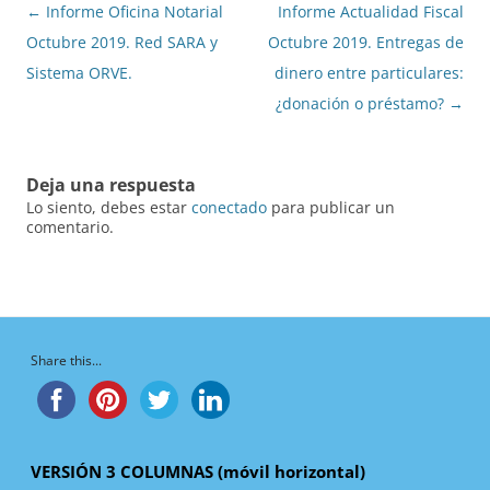
Navegación
←
Informe Oficina Notarial
Informe Actualidad Fiscal
de
Octubre 2019. Red SARA y
Octubre 2019. Entregas de
entradas
Sistema ORVE.
dinero entre particulares:
¿donación o préstamo?
→
Deja una respuesta
Lo siento, debes estar
conectado
para publicar un
comentario.
Share this...
VERSIÓN 3 COLUMNAS (móvil horizontal)