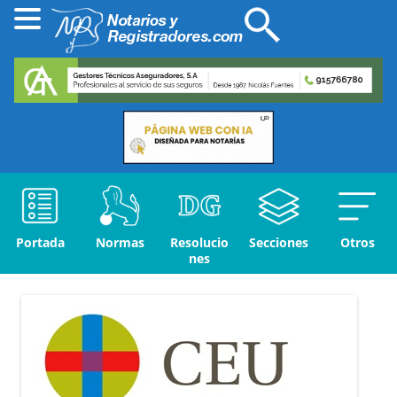
Portada
Normas
Resolucio
Secciones
Otros
nes