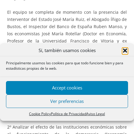
El equipo se completa de momento con la presencia del
Interventor del Estado José María Ruiz, el Abogado Íñigo de
Bustos, el Inspector del Banco de España Ruben Manso, y
los economistas José María Rotellar (Doctor en Economía,
Profesor de la Universidad Francisco de Vitoria y ex
Viceconsejero de Economía y Hacienda de la Comunidad de
Sí, también usamos cookies
Madrid), Antonio Marquina (Director UNISCI Journal y
Catedrático de Seguridad Internacional) y Almudena Semur
Principalmente usamos las cookies para que todo funcione bien y para
estadísticas propias de la web.
(Instituto de Estudios Económicos)
El centro tiene como objetivos:
Accept cookies
1º Aplicar los instrumentos del análisis económico de la
Ver preferencias
“decisión pública” (“public choice”) al estudio de la
democracia,
Cookie Policy
Política de Privacidad
Aviso Legal
2º Analizar el efecto de las instituciones económicas sobre