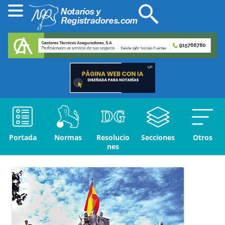
Portada
Normas
Resolucio
Secciones
Otros
nes