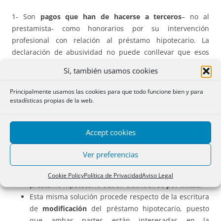
1- Son
pagos que han de hacerse a terceros
– no al
prestamista- como honorarios por su intervención
profesional con relación al préstamo hipotecario. La
declaración de abusividad no puede conllevar que esos
terceros (notarios, gestores, registradores) dejen de
Sí, también usamos cookies
percibir lo que por ley les corresponde.
2- El pago de esas cantidades debe correr
a cargo de la
Principalmente usamos las cookies para que todo funcione bien y para
parte a la que
correspondiera según la normativa vigente
estadísticas propias de la web.
en el momento de la firma del contrato.
Accept cookies
A- Arancel notarial.
Ver preferencias
La intervención notarial interesa a ambas partes, por
lo que los costes de la
matriz
de la escritura de
Cookie Policy
Política de Privacidad
Aviso Legal
préstamo hipotecario deben distribuirse
por mitad
.
Esta misma solución procede respecto de la escritura
de
modificación
del préstamo hipotecario, puesto
que ambas partes están interesadas en la