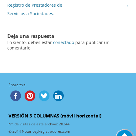
entradas
Registro de Prestadores de
→
Servicios a Sociedades.
Deja una respuesta
Lo siento, debes estar
conectado
para publicar un
comentario.
Share this...
VERSIÓN 3 COLUMNAS (móvil horizontal)
N°. de visitas de este archivo:
28344
© 2014 NotariosyRegistradores.com