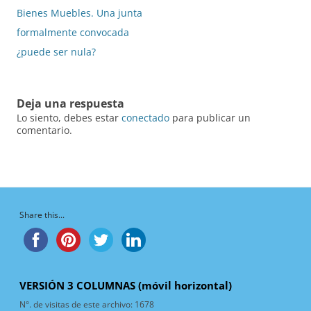
entradas
Bienes Muebles. Una junta
formalmente convocada
¿puede ser nula?
Deja una respuesta
Lo siento, debes estar
conectado
para publicar un
comentario.
Share this...
VERSIÓN 3 COLUMNAS (móvil horizontal)
N°. de visitas de este archivo:
1678