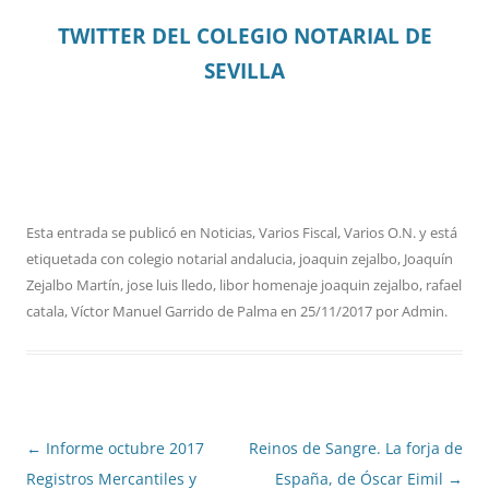
TWITTER DEL COLEGIO NOTARIAL DE
SEVILLA
Esta entrada se publicó en
Noticias
,
Varios Fiscal
,
Varios O.N.
y está
etiquetada con
colegio notarial andalucia
,
joaquin zejalbo
,
Joaquín
Zejalbo Martín
,
jose luis lledo
,
libor homenaje joaquin zejalbo
,
rafael
catala
,
Víctor Manuel Garrido de Palma
en
25/11/2017
por
Admin
.
Navegación
←
Informe octubre 2017
Reinos de Sangre. La forja de
de
Registros Mercantiles y
España, de Óscar Eimil
→