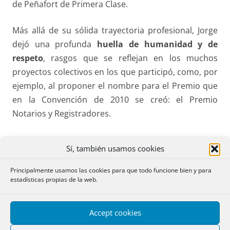
de Peñafort de Primera Clase.
Más allá de su sólida trayectoria profesional, Jorge
dejó una profunda
huella de humanidad y de
respeto
, rasgos que se reflejan en los muchos
proyectos colectivos en los que participó, como, por
ejemplo, al proponer el nombre para el Premio que
en la Convención de 2010 se creó: el Premio
Notarios y Registradores.
El equipo de
Notarios y Registradores
se une al dolor
Sí, también usamos cookies
de su familia, amigos y compañeros, expresando
nuestro reconocimiento a una vida dedicada al
Principalmente usamos las cookies para que todo funcione bien y para
estadísticas propias de la web.
Derecho, a la docencia y al trabajo bien hecho. Su
ausencia deja un vacío difícil de llenar, pero nos
queda su ejemplo de
serenidad, sabiduría y
Accept cookies
generosidad profesional
.