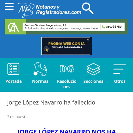
Portada
Normas
Resolucio
Secciones
Otros
nes
Jorge López Navarro ha fallecido
3 respuestas
JORGE LÓPEZ NAVARRO NOS HA