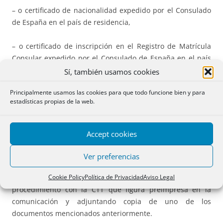
– o certificado de nacionalidad expedido por el Consulado
de España en el país de residencia,
– o certificado de inscripción en el Registro de Matrícula
Consular expedido por el Consulado de España en el país
de residencia.
Sí, también usamos cookies
Principalmente usamos las cookies para que todo funcione bien y para
El
envío de la solicitud también podrá ser realizado de
estadísticas propias de la web.
forma telemática
, accediendo el interesado al
procedimiento «Solicitud de voto CERA», publicado en la
Sede Electrónica del INE,
https://sede.ine.gob.es
, y
Accept cookies
acreditando su identidad mediante un certificado
electrónico reconocido, asociado a su DNI. Quienes no
Ver preferencias
dispongan de certificado electrónico, podrán realizar el
Cookie Policy
Política de Privacidad
Aviso Legal
envío de la solicitud por esta misma vía, accediendo al
procedimiento con la CTT que figura preimpresa en la
comunicación y adjuntando copia de uno de los
documentos mencionados anteriormente.