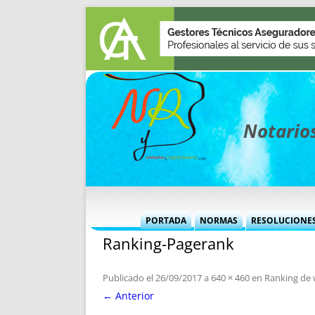
Notarios
PORTADA
NORMAS
RESOLUCIONE
Ranking-Pagerank
MÁS USADAS (CUADRO)
INFORMES 
INFORMES MENSUALES
VOCES P
Publicado el
26/09/2017
a
640 × 460
en
Ranking de 
MÁS DESTACADAS
VOCES M
← Anterior
TITULARES DESDE 2002
TITULARES