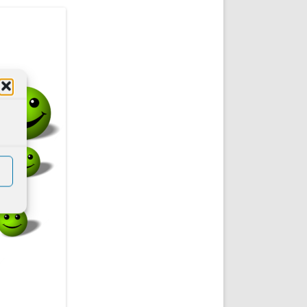
DE INICIO
PREMIO NYR
VORITOS
CONVENCIONES ANUALES
A IRPF
NUEVA ETAPA
AS
POLÍTICA DE PRIVACIDAD
IJUELAS
AVISO LEGAL
POTECA
REPORTAR INCIDENCIA
PERES
LOGOTIPO
CES
ENTREVISTAS
SONRISA
ENVÍA CORREO
CANALES DE VÍDEO