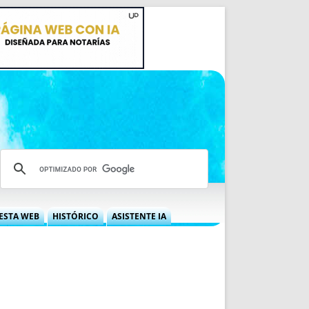
ESTA WEB
HISTÓRICO
ASISTENTE IA
A DGRN
QUÉ OFRECEMOS
 NIF
IDEARIO WEB
 LABORAL
QUIÉNES SOMOS
ÁBILES
HISTORIA